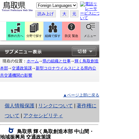
こ
の
ペ
読み上げ
大
元
ー
ジ
を
翻
訳
県外の方へ
分野で探す
組織で探す
防災 緊急
メニュー
す
る
現在の位置：
ホーム
県の組織と仕事
輝く鳥取創造
本部
交通政策課
新型コロナウイルスによる県内公
共交通機関の影響
▲ページ上部に戻る
と
個人情報保護
|
リンクについて
|
著作権に
り
ついて
|
アクセシビリティ
ネ
鳥取県 輝く鳥取創造本部 中山間・
ッ
地域振興局 交通政策課