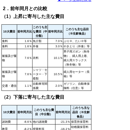
2．前年同月との比較
（1）上昇に寄与した主な費目
このうち主
このうち主な品目
10大費目
前年同月比
な費目（中
前年同月比
（※生鮮食品）
分類）
食料
1.6％
魚介類
7.0％
ぶり※、たい※等
食料
1.6％
外食
3.0％
やきとり（外食）等
男子用ズボン（秋冬
被服及び履
物）、婦人用上着、
7.6％
衣料
10.1％
物
婦人用スラックス
（秋冬物）等
シャツ・セ
被服及び履
婦人用セーター（長
7.6％
ーター・下
10.5％
物
袖）等
着類
自動車等関
ガソリン、自動車保
交通・通信
1.1％
2.0％
係費
険料（任意）等
（2）下落に寄与した主な費目
このうち主な
このうち主な費
10大費目
前年同月比
前年同月比
品目（※生鮮
目（中分類）
食品）
諸雑費
-8.6％
他の諸雑費
-21.3％
保育所保育料
幼稚園保育料
教育
-8.2％
授業料等
-16.2％