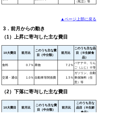
（私立）等
▲ページ上部に戻る
3．前月からの動き
（1）上昇に寄与した主な費目
このうち主な品
このうち主な費
10大費目
前月比
前月比
目（※生鮮食
目（中分類）
品）
バナナ※、りん
食料
0.7％
果物
7.2％
ご（ふじ）※等
ガソリン、自動
交通・通信
1.0％
自動車等関係費
1.5％
車保険料（任
意）等
（2）下落に寄与した主な費目
このうち主な
このうち主な費
10大費目
前月比
前月比
品目（※生鮮
目（中分類）
食品）
被服及び履
シャツ・セータ
婦人用セータ
-2.9％
-6.6％
物
ー・下着類
ー（長袖）等
教養娯楽サービ
教養娯楽
-1.2％
-1.4％
宿泊料等
ス