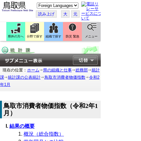
こ
の
ペ
読み上げ
大
元
ー
ジ
を
翻
訳
県外の方へ
分野で探す
組織で探す
防災 緊急
メニュー
す
る
現在の位置：
ホーム
県の組織と仕事
総務部
統計
課
統計課の公表統計
鳥取市消費者物価指数
令和2
年1月
鳥取市消費者物価指数（令和2年1
月）
結果の概要
概況（総合指数）