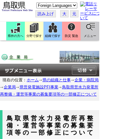
こ
の
ペ
読み上げ
大
元
ー
ジ
を
翻
訳
県外の方へ
分野で探す
組織で探す
防災 緊急
メニュー
す
る
現在の位置：
ホーム
県の組織と仕事
企業・病院局
企業局
県営発電施設PFI事業
鳥取県営水力発電所
再整備・運営等事業の募集要項等の一部修正について
鳥取県営水力発電所再整
備・運営等事業の募集要
項等の一部修正について