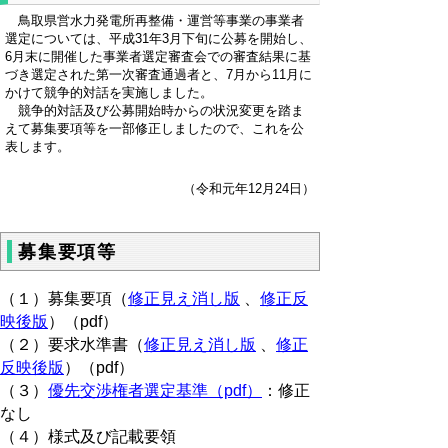
鳥取県営水力発電所再整備・運営等事業の事業者
選定については、平成31年3月下旬に公募を開始し、
6月末に開催した事業者選定審査会での審査結果に基
づき選定された第一次審査通過者と、7月から11月に
かけて競争的対話を実施しました。
競争的対話及び公募開始時からの状況変更を踏ま
えて募集要項等を一部修正しましたので、これを公
表します。
（令和元年12月24日）
募集要項等
（１）募集要項（
修正見え消し版
、
修正反
映後版
）（pdf）
（２）要求水準書（
修正見え消し版
、
修正
反映後版
）（pdf）
（３）
優先交渉権者選定基準（pdf）
：修正
なし
（４）様式及び記載要領