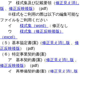
ア 様式集及び記載要領（
修正見え消し
版
、
修正反映後版
）（pdf）
※様式をご利用の際は以下の編集可能な
ファイルをご利用ください
イ
様式集（word）
：修正なし
ウ
様式集（修正反映後版）
（excel）
（５）基本協定書(案)（
修正見え消し版
、
修
正反映後版
）（pdf）
（６）特定事業契約書(案)
ア 基本契約書(案)（
修正見え消し版
、
修正反映後版
）（pdf）
イ 再整備契約書(案)（
修正見え消し版
、
修正反映後版
）（pdf）
ウ 実施契約書(案)（
修正見え消し版
、
修正反映後版
）（pdf）
（７）モニタリング基本計画書（
修正見え消
し版
、
修正反映後版
）（pdf）