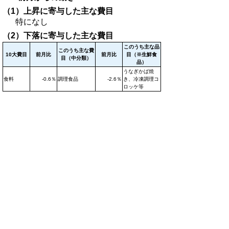
（1）上昇に寄与した主な費目
特になし
（2）下落に寄与した主な費目
このうち主な品
このうち主な費
10大費目
前月比
前月比
目（※生鮮食
目（中分類）
品）
うなぎかば焼
食料
-0.6％
調理食品
-2.6％
き、冷凍調理コ
ロッケ等
▲ページ上部に戻る
II．統計表
令和元年7月鳥取市消費者物価指数
（Excelファイル、79KB)
全国・中国地方県庁所在地別総合指数
（Excelファイル、60.0KB）
鳥取市10大費目指数（Excelファイ
ル、79KB）
鳥取市中分類指数（Excelファイル、
85KB）