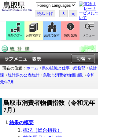
こ
の
ペ
読み上げ
大
元
ー
ジ
を
翻
訳
県外の方へ
分野で探す
組織で探す
防災 緊急
メニュー
す
る
現在の位置：
ホーム
県の組織と仕事
総務部
統計
課
統計課の公表統計
鳥取市消費者物価指数
令和
元年7月
鳥取市消費者物価指数（令和元年
7月）
結果の概要
概況（総合指数）