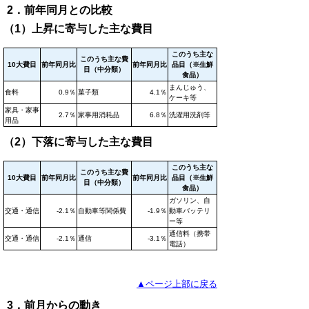
2．前年同月との比較
（1）上昇に寄与した主な費目
このうち主な
このうち主な費
10大費目
前年同月比
前年同月比
品目（※生鮮
目（中分類）
食品）
まんじゅう、
食料
0.9％
菓子類
4.1％
ケーキ等
家具・家事
2.7％
家事用消耗品
6.8％
洗濯用洗剤等
用品
（2）下落に寄与した主な費目
このうち主な
このうち主な費
10大費目
前年同月比
前年同月比
品目（※生鮮
目（中分類）
食品）
ガソリン、自
交通・通信
-2.1％
自動車等関係費
-1.9％
動車バッテリ
ー等
通信料（携帯
交通・通信
-2.1％
通信
-3.1％
電話）
▲ページ上部に戻る
3．前月からの動き