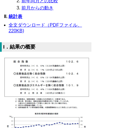
前年同月との比較
前月からの動き
統計表
全文ダウンロード（PDFファイル、
220KB)
I．結果の概要