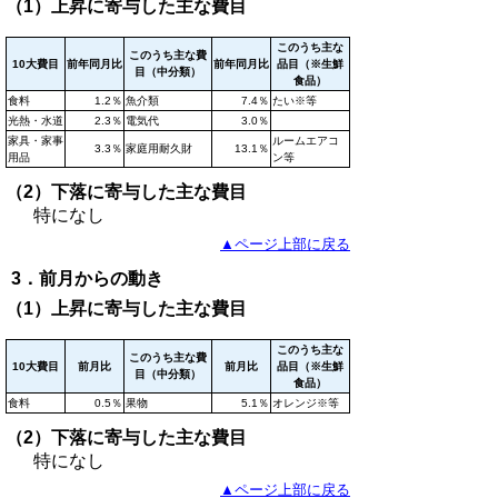
（1）上昇に寄与した主な費目
このうち主な
このうち主な費
10大費目
前年同月比
前年同月比
品目（※生鮮
目（中分類）
食品）
食料
1.2％
魚介類
7.4％
たい※等
光熱・水道
2.3％
電気代
3.0％
家具・家事
ルームエアコ
3.3％
家庭用耐久財
13.1％
用品
ン等
（2）下落に寄与した主な費目
特になし
▲ページ上部に戻る
3．前月からの動き
（1）上昇に寄与した主な費目
このうち主な
このうち主な費
10大費目
前月比
前月比
品目（※生鮮
目（中分類）
食品）
食料
0.5％
果物
5.1％
オレンジ※等
（2）下落に寄与した主な費目
特になし
▲ページ上部に戻る