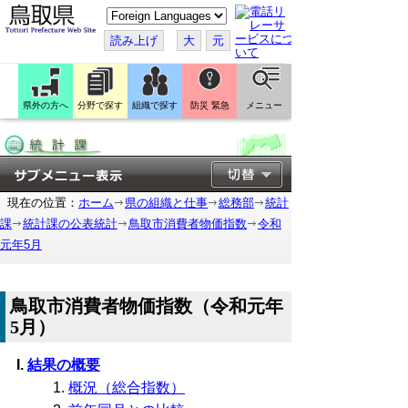
こ
の
ペ
読み上げ
大
元
ー
ジ
を
翻
訳
県外の方へ
分野で探す
組織で探す
防災 緊急
メニュー
す
る
現在の位置：
ホーム
県の組織と仕事
総務部
統計
課
統計課の公表統計
鳥取市消費者物価指数
令和
元年5月
鳥取市消費者物価指数（令和元年
5月）
結果の概要
概況（総合指数）