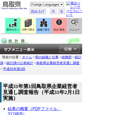
こ
の
ペ
読み上げ
大
元
ー
ジ
を
翻
訳
県外の方へ
分野で探す
組織で探す
防災 緊急
メニュー
す
る
現在の位置：
ホーム
県の組織と仕事
総務部
統計
課
統計課の公表統計
鳥取県企業経営者見通し調査
平成31年第1回
平成31年第1回鳥取県企業経営者
見通し調査報告（平成31年2月1日
実施）
結果の概要（PDFファイル、
3174KB）