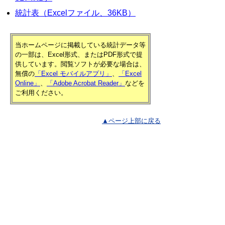
統計表（Excelファイル、36KB）
当ホームページに掲載している統計データ等
の一部は、Excel形式、またはPDF形式で提
供しています。閲覧ソフトが必要な場合は、
無償の
「Excel モバイルアプリ」
、
「Excel
Online」
、
「Adobe Acrobat Reader」
などを
ご利用ください。
▲ページ上部に戻る
と
個人情報保護
|
リンクについて
|
著作権に
り
ついて
|
アクセシビリティ
ネ
鳥取県 総務部 統計課
ッ
住所 〒680-8570
ト
鳥取県鳥取市東町1丁目220
電話
0857-26-7103
へ
ファクシミリ 0857-23-5033