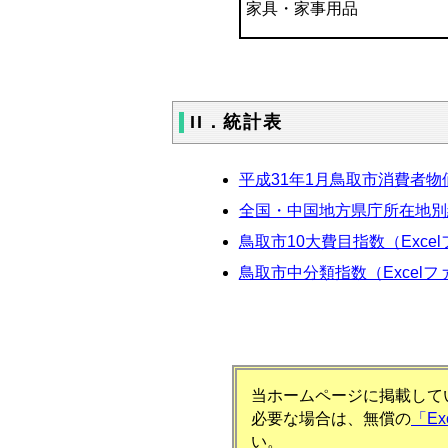
家具・家事用品
II．統計表
平成31年1月鳥取市消費者物価
全国・中国地方県庁所在地別総合
鳥取市10大費目指数（Excel
鳥取市中分類指数（Excelフ
当ホームページに掲載してい
必要な場合は、無償の
「E
い。