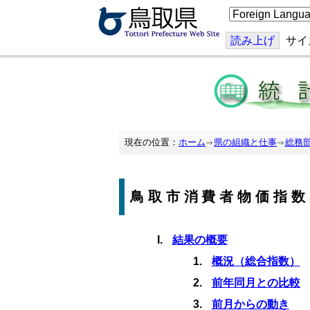
こ
の
ペ
ー
読み上げ
サイ
ジ
を
翻
訳
す
る
現在の位置：
ホーム
県の組織と仕事
総務
鳥取市消費者物価指数
結果の概要
概況（総合指数）
前年同月との比較
前月からの動き