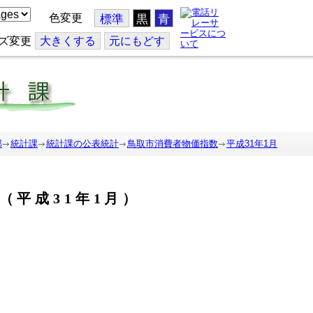
色変更
標準
黒
青
ズ変更
大
きくする
元
にもどす
部
統計課
統計課の公表統計
鳥取市消費者物価指数
平成31年1月
（平成31年1月）