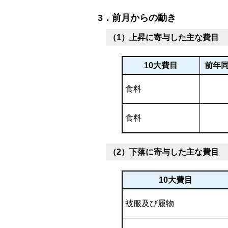
3．前月からの動き
（1）上昇に寄与した主な費目
10大費目
前年
食料
食料
（2）下落に寄与した主な費目
10大費目
被服及び履物