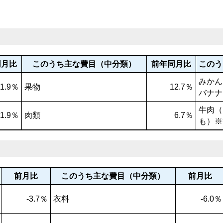
同月比
このうち主な費目（中分類）
前年同月比
このう
みかん
1.9％
果物
12.7％
バナナ
牛肉（
1.9％
肉類
6.7％
も）※
前月比
このうち主な費目（中分類）
前月比
-3.7％
衣料
-6.0％