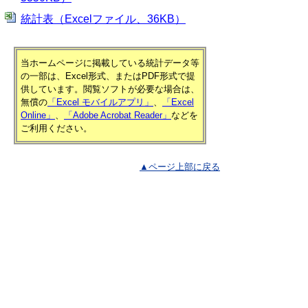
統計表（Excelファイル、36KB）
当ホームページに掲載している統計データ等
の一部は、Excel形式、またはPDF形式で提
供しています。閲覧ソフトが必要な場合は、
無償の
「Excel モバイルアプリ」
、
「Excel
Online」
、
「Adobe Acrobat Reader」
などを
ご利用ください。
▲ページ上部に戻る
と
個人情報保護
|
リンクについて
|
著作権に
り
ついて
|
アクセシビリティ
ネ
鳥取県 総務部 統計課
ッ
住所 〒680-8570
ト
鳥取県鳥取市東町1丁目220
電話
0857-26-7103
へ
ファクシミリ 0857-23-5033