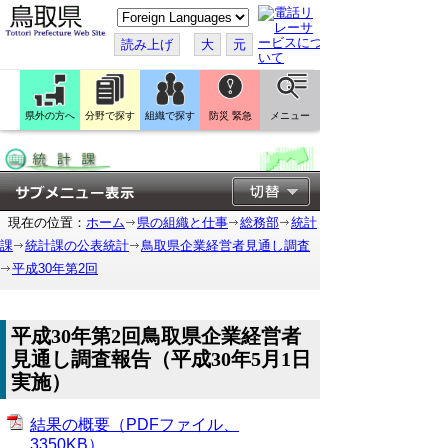
こ
の
ペ
読み上げ
大
元
ー
ジ
を
翻
訳
県外の方へ
分野で探す
組織で探す
防災 緊急
メニュー
す
る
現在の位置：
ホーム
県の組織と仕事
総務部
統計
課
統計課の公表統計
鳥取県企業経営者見通し調査
平成30年第2回
平成30年第2回鳥取県企業経営者
見通し調査報告（平成30年5月1日
実施）
結果の概要（PDFファイル、
3350KB）