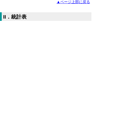
▲ページ上部に戻る
II．統計表
平成30年4月鳥取市消費者物価指数
（Excelファイル、78KB)
全国・中国地方県庁所在地別総合指数
（Excelファイル、60.0KB）
鳥取市10大費目指数（Excelファイ
ル、78.5KB）
鳥取市中分類指数（Excelファイル、
84.5KB）
▲ページ上部に戻る
当ホームページに掲載している統計データ等
の一部は、Excel形式、またはPDF形式で提
供しています。閲覧ソフトが必要な場合は、
無償の
「Excel モバイルアプリ」
、
「Excel