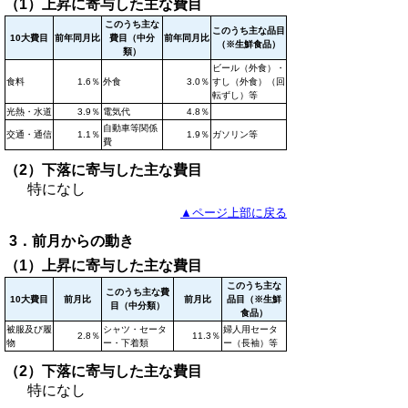
（1）上昇に寄与した主な費目
このうち主な
このうち主な品目
10大費目
前年同月比
費目（中分
前年同月比
（※生鮮食品）
類）
ビール（外食）・
食料
1.6％
外食
3.0％
すし（外食）（回
転ずし）等
光熱・水道
3.9％
電気代
4.8％
自動車等関係
交通・通信
1.1％
1.9％
ガソリン等
費
（2）下落に寄与した主な費目
特になし
▲ページ上部に戻る
3．前月からの動き
（1）上昇に寄与した主な費目
このうち主な
このうち主な費
10大費目
前月比
前月比
品目（※生鮮
目（中分類）
食品）
被服及び履
シャツ・セータ
婦人用セータ
2.8％
11.3％
物
ー・下着類
ー（長袖）等
（2）下落に寄与した主な費目
特になし