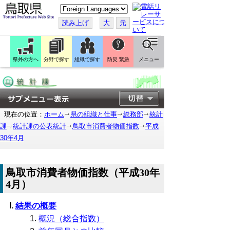
こ
の
ペ
読み上げ
大
元
ー
ジ
を
翻
訳
県外の方へ
分野で探す
組織で探す
防災 緊急
メニュー
す
る
現在の位置：
ホーム
県の組織と仕事
総務部
統計
課
統計課の公表統計
鳥取市消費者物価指数
平成
30年4月
鳥取市消費者物価指数（平成30年
4月）
結果の概要
概況（総合指数）