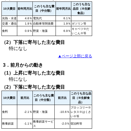
このうち主な
このうち主な費
10大費目
前年同月比
前年同月比
品目（※生鮮
目（中分類）
食品）
光熱・水道
4.6％
電気代
6.1％
交通・通信
1.9％
自動車等関係費
1.9％
ガソリン等
キャベツ※だ
食料
0.9％
野菜・海藻
6.9％
いこん※等
（2）下落に寄与した主な費目
特になし
▲ページ上部に戻る
3．前月からの動き
（1）上昇に寄与した主な費目
特になし
（2）下落に寄与した主な費目
このうち主な品
このうち主な費
10大費目
前月比
前月比
目（※生鮮食
目（中分類）
品）
ブロッコリー※
食料
-2.1％
野菜・海藻
-10.6％
レタス※はくさ
い※等
教養娯楽サービ
教養娯楽
-1.1％
-2.0％
宿泊料等
ス