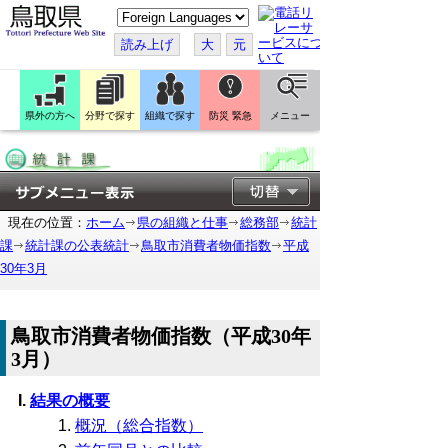
こ
の
ペ
読み上げ
大
元
ー
ジ
を
翻
訳
県外の方へ
分野で探す
組織で探す
防災 緊急
メニュー
す
る
現在の位置：
ホーム
県の組織と仕事
総務部
統計
課
統計課の公表統計
鳥取市消費者物価指数
平成
30年3月
鳥取市消費者物価指数（平成30年
3月）
結果の概要
概況（総合指数）