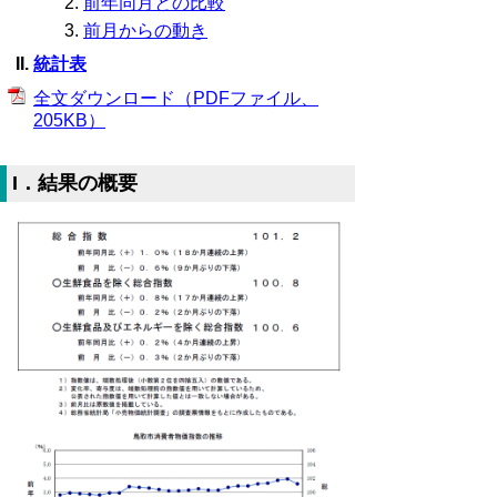
前年同月との比較
前月からの動き
統計表
全文ダウンロード（PDFファイル、
205KB）
I．結果の概要