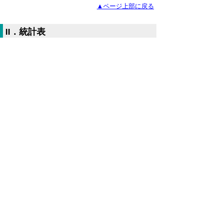
▲ページ上部に戻る
II．統計表
平成30年3月鳥取市消費者物価指数
（Excelファイル、78KB）
全国・中国地方県庁所在地別総合指数
（Excelファイル、122KB）
鳥取市10大費目指数（Excelファイ
ル、78.5KB）
鳥取市中分類指数（Excelファイル、
84.5KB）
▲ページ上部に戻る
当ホームページに掲載している統計データ等
の一部は、Excel形式、またはPDF形式で提
供しています。閲覧ソフトが必要な場合は、
無償の
「Excel モバイルアプリ」
、
「Excel