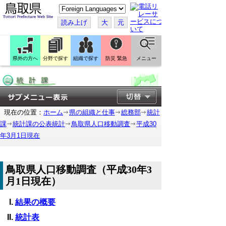
こ
の
ペ
読み上げ
大
元
ー
ジ
を
翻
訳
県外の方へ
分野で探す
組織で探す
防災 緊急
メニュー
す
る
現在の位置：
ホーム
県の組織と仕事
総務部
統計
課
統計課の公表統計
鳥取県人口移動調査
平成30
年3月1日現在
鳥取県人口移動調査（平成30年3
月1日現在）
結果の概要
統計表