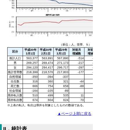
（単位：人、世帯、％）
平成30年
平成30年
平成29年
対前月
対前月
区分
3月1日
2月1日
3月1日
増減数
増減率
推計人口
563,377
563,891
567,890
-514
-0.09
男
269,257
269,474
271,173
-217
-0.08
女
294,120
294,417
296,717
-297
-0.10
推計世帯数
218,399
218,576
217,803
-177
-0.08
自然増減
-350
-394
-337
出生数
316
360
321
-44
死亡数
666
754
658
-88
社会増減
-164
-105
-89
県外転入数
510
499
535
11
県外転出数
674
604
624
70
※上表の転入、転出は県外を対象としたものの数値である。
▲ページ上部に戻る
II．統計表