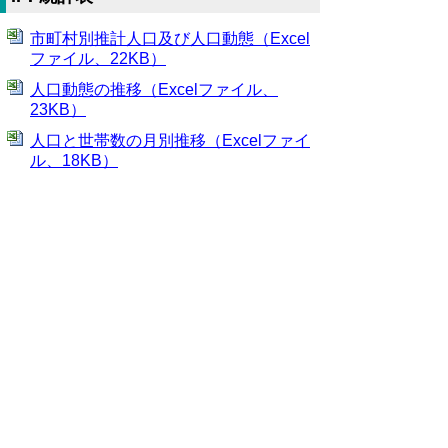
市町村別推計人口及び人口動態（Excel
ファイル、22KB）
人口動態の推移（Excelファイル、
23KB）
人口と世帯数の月別推移（Excelファイ
ル、18KB）
年齢5歳階級別県外転入及び県外転出
者数、地域別県外転入転出者数（Excel
ファイル、50KB）
▲ページ上部に戻る
当ホームページに掲載している統計データ等
の一部は、Excel形式、またはPDF形式で提
供しています。閲覧ソフトが必要な場合は、
無償の
「Excel モバイルアプリ」
、
「Excel
Online」
、
「Adobe Acrobat Reader」
などを
ご利用ください。