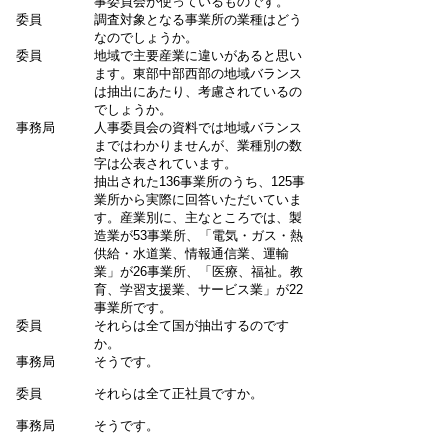
事委員会が使っているものです。
委員
調査対象となる事業所の業種はどう
なのでしょうか。
委員
地域で主要産業に違いがあると思い
ます。東部中部西部の地域バランス
は抽出にあたり、考慮されているの
でしょうか。
事務局
人事委員会の資料では地域バランス
まではわかりませんが、業種別の数
字は公表されています。
抽出された136事業所のうち、125事
業所から実際に回答いただいていま
す。産業別に、主なところでは、製
造業が53事業所、「電気・ガス・熱
供給・水道業、情報通信業、運輸
業」が26事業所、「医療、福祉。教
育、学習支援業、サービス業」が22
事業所です。
委員
それらは全て国が抽出するのです
か。
事務局
そうです。
委員
それらは全て正社員ですか。
事務局
そうです。