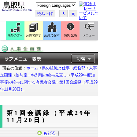
こ
の
ペ
読み上げ
大
元
ー
ジ
を
翻
訳
県外の方へ
分野で探す
組織で探す
防災 緊急
メニュー
す
る
現在の位置：
ホーム
県の組織と仕事
総務部
人事
企画課
給与室
特別職の給与見直し
平成29年度知
事等の給与に関する有識者会議
第1回会議録（平成29
年11月20日）
第1回会議録（平成29年
11月20日）
もどる
｜