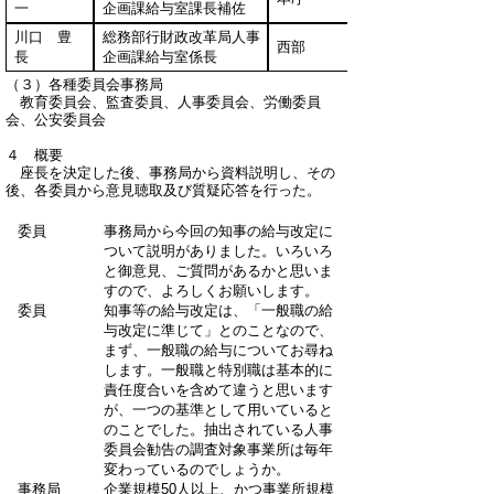
一
企画課給与室課長補佐
川口 豊
総務部行財政改革局人事
西部
長
企画課給与室係長
（３）各種委員会事務局
教育委員会、監査委員、人事委員会、労働委員
会、公安委員会
４ 概要
座長を決定した後、事務局から資料説明し、その
後、各委員から意見聴取及び質疑応答を行った。
委員
事務局から今回の知事の給与改定に
ついて説明がありました。いろいろ
と御意見、ご質問があるかと思いま
すので、よろしくお願いします。
委員
知事等の給与改定は、「一般職の給
与改定に準じて」とのことなので、
まず、一般職の給与についてお尋ね
します。一般職と特別職は基本的に
責任度合いを含めて違うと思います
が、一つの基準として用いていると
のことでした。抽出されている人事
委員会勧告の調査対象事業所は毎年
変わっているのでしょうか。
事務局
企業規模50人以上、かつ事業所規模