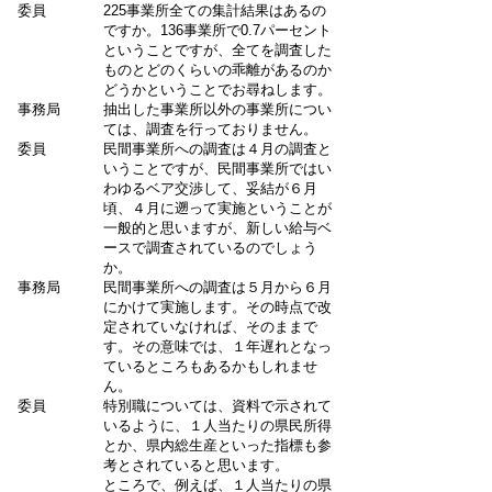
委員
225事業所全ての集計結果はあるの
ですか。136事業所で0.7パーセント
ということですが、全てを調査した
ものとどのくらいの乖離があるのか
どうかということでお尋ねします。
事務局
抽出した事業所以外の事業所につい
ては、調査を行っておりません。
委員
民間事業所への調査は４月の調査と
いうことですが、民間事業所ではい
わゆるベア交渉して、妥結が６月
頃、４月に遡って実施ということが
一般的と思いますが、新しい給与ベ
ースで調査されているのでしょう
か。
事務局
民間事業所への調査は５月から６月
にかけて実施します。その時点で改
定されていなければ、そのままで
す。その意味では、１年遅れとなっ
ているところもあるかもしれませ
ん。
委員
特別職については、資料で示されて
いるように、１人当たりの県民所得
とか、県内総生産といった指標も参
考とされていると思います。
ところで、例えば、１人当たりの県