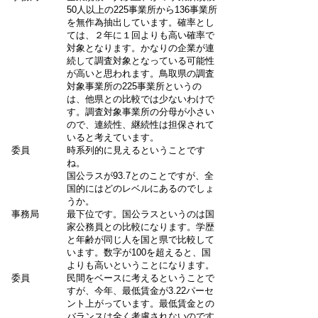
50人以上の225事業所から136事業所
を無作為抽出しています。確率とし
ては、２年に１回よりも高い確率で
対象となります。かなりの企業が連
続して調査対象となっている可能性
が高いと思われます。鳥取県の調査
対象事業所の225事業所というの
は、他県との比較では少ないわけで
す。調査対象事業所の分母が小さい
ので、連続性、継続性は担保されて
いると考えています。
委員
時系列的に見えるということです
ね。
国公ラスが93.7とのことですが、全
国的にはどのレベルにあるのでしょ
うか。
事務局
最下位です。国公ラスというのは国
家公務員との比較になります。学歴
と年齢が同じ人を国と県で比較して
います。数字が100を超えると、国
よりも高いということになります。
委員
民間をベースに考えるということで
すが、今年、最低賃金が3.22パーセ
ント上がっています。最低賃金との
バランスは全く考慮されないのです