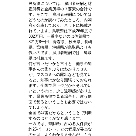
民所得については、雇用者報酬と財
産所得と企業所得の３要素の合計で
す。そこで、雇用者報酬については
どうなのか調べてみたところ、内閣
府が公表しており、ネットに掲載さ
れています。鳥取県は平成26年度で
382万円、一番少ないのは佐賀県で
321万8千円、青森県、秋田県、長崎
県、宮崎県、沖縄県が鳥取県よりも
低いのです。雇用者報酬では、鳥取
県は41位です。
何が言いたいかと言うと、他県の知
事さんの働きぶりはわかりません
が、マスコミへの露出などを見てい
ると、知事はかなり頑張っておられ
ます。全国で最下位だからそれでい
いというのは、少し違和感がありま
す。県民所得で見る場合も、違う側
面で見るということも必要ではない
でしょうか。
全国で47番だからということで判断
するのはどうかなと感じます。
一方では、県財政に占める人件費が
約25パーセント、どの程度が妥当な
のかは、よくわかりませんが、もう