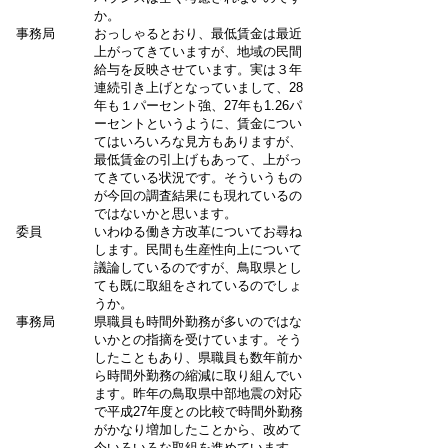
か。
事務局
おっしゃるとおり、最低賃金は最近
上がってきていますが、地域の民間
給与を反映させています。実は３年
連続引き上げとなっていまして、28
年も１パーセント強、27年も1.26パ
ーセントというように、賃金につい
てはいろいろな見方もありますが、
最低賃金の引上げもあって、上がっ
てきている状況です。そういうもの
が今回の調査結果にも現れているの
ではないかと思います。
委員
いわゆる働き方改革についてお尋ね
します。民間も生産性向上について
議論しているのですが、鳥取県とし
ても既に取組をされているのでしょ
うか。
事務局
県職員も時間外勤務が多いのではな
いかとの指摘を受けています。そう
したこともあり、県職員も数年前か
ら時間外勤務の縮減に取り組んでい
ます。昨年の鳥取県中部地震の対応
で平成27年度との比較で時間外勤務
がかなり増加したことから、改めて
今いろいろな取組を進めています。