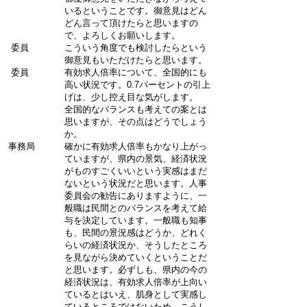
いるということです。御意見はどん
どん言って頂けたらと思いますの
で、よろしくお願いします。
委員
こういう角度でも検討したらという
御意見もいただけたらと思います。
委員
有効求人倍率について、全国的にも
高い状況です。0.7パーセントの引上
げは、少し控え目な気がします。
全国的なバランスも考えての案とは
思いますが、その点はどうでしょう
か。
事務局
確かに有効求人倍率もかなり上がっ
ていますが、県内の景気、経済状況
がものすごくいいという実感はまだ
ないという状況だと思います。人事
委員会の勧告にありますように、一
般職は民間とのバランスを考えて給
与を決定しています。一般職も知事
も、民間の景況感はどうか、どれく
らいの経済状況か、そうしたところ
を見ながら決めていくということだ
と思います。必ずしも、県内の今の
経済状況は、有効求人倍率が上向い
ているとはいえ、肌身として実感し
ているところではないため、こうし