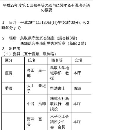
平成29年度第１回知事等の給与に関する有識者会議
の概要
１ 日時 平成29年11月20日(月)午後1時30分から２
時40分まで
２ 場所 鳥取県庁第15会議室（議会棟3階）
西部総合事務所災害対策室（新館２階）
３ 出席者
（１）委員（五十音順。敬称略）
区分
氏名
職名等
会場
鳥取大学地
多田 憲一
座長
域学部 教
本庁
郎
授
大山 亜紀
委員
司法書士
西部
子
株式会社鳥
中谷 浩輔
取銀行 相
本庁
談役
米子商工会
野津 寛
議所女性
本庁
美
会 会長