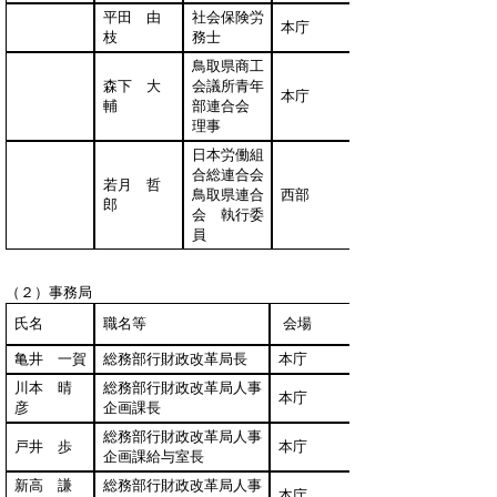
平田 由
社会保険労
本庁
枝
務士
鳥取県商工
森下 大
会議所青年
本庁
輔
部連合会
理事
日本労働組
合総連合会
若月 哲
鳥取県連合
西部
郎
会 執行委
員
（２）事務局
氏名
職名等
会場
亀井 一賀
総務部行財政改革局長
本庁
川本 晴
総務部行財政改革局人事
本庁
彦
企画課長
総務部行財政改革局人事
戸井 歩
本庁
企画課給与室長
新高 謙
総務部行財政改革局人事
本庁