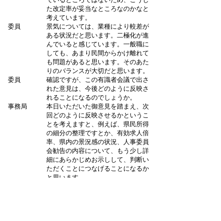
た改定率が妥当なところなのかなと
考えています。
委員
景気については、業種により較差が
ある状況だと思います。二極化が進
んでいると感じています。一般職に
しても、あまり民間からかけ離れて
も問題があると思います。そのあた
りのバランスが大切だと思います。
委員
確認ですが、この有識者会議で出さ
れた意見は、今後どのように反映さ
れることになるのでしょうか。
事務局
本日いただいた御意見を踏まえ、次
回どのように反映させるかというこ
とを考えますと、例えば、県民所得
の細分の整理ですとか、有効求人倍
率、県内の景況感の状況、人事委員
会勧告の内容について、もう少し詳
細にあらかじめお示しして、判断い
ただくことにつなげることになるか
と思います。
委員
知事の給料を上げることには異論は
ないが、上げ幅を検討するにあたっ
てはもっと多様な指標を検討すべき
だという問題意識だと思いますの