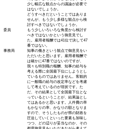
少し幅広な観点からの議論が必要で
はないでしょうか。
どうすべきだということではありま
せんが、もう少し多様な観点から検
討すべきではないでしょうか。
委員
もう少しいろいろな角度から検討す
べきではないかという御意見でし
た。雇用者報酬では41位で決して47
番ではない。
事務局
知事の働きという観点で御意見をい
ただいたと思います。雇用者報酬で
は確かに47番ではないのですが、
我々も特別職の報酬、知事の給与を
考える際に全国最下位にしようとし
ているものではありません。客観的
に一般職の給与の改定率などを考慮
して考えているのが現状です。た
だ、その結果として全国最下位とな
っているということが、結果論とし
てはあるかと思います。人件費の率
もかなりの率、かなりの額となりま
すので、そうしたものが県の財政を
圧迫していくといった要素も加味し
つつ、どの辺りが妥当なのか、その
都度御意見をいただきながら考えて