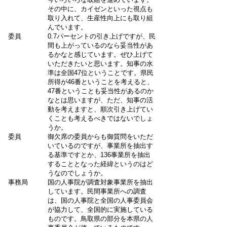
その中に、カイゼンといった視点も
取り入れて、生産性向上にも取り組
んでいます。
委員
0.7パーセントの引き上げですが、民
間も上がっているのなら妥当性があ
るかなと感じています。ぜひ上げて
いただきたいと思います。知事の水
準は全国47位ということです。県民
所得が46番ということを考えると、
47番ということも妥当性があるのか
なとは思いますが、ただ、知事の活
動を考えますと、順次引き上げてい
くことも考えるべきではないでしょ
うか。
委員
御欠席の委員からも御質問をいただ
いているのですが、事業所を抽出す
る基準ですとか、136事業所を抽出
することとなった経緯というのはど
うなのでしょうか。
事務局
国の人事院が調査対象事業所を抽出
しています。民間事業所への調査
は、国の人事院と全国の人事委員会
が協力して、全国的に実施している
ものです。鳥取県の部分を本県の人