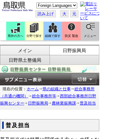
こ
の
ペ
読み上げ
大
元
ー
ジ
を
翻
訳
県外の方へ
分野で探す
組織で探す
防災 緊急
メニュー
す
る
メイン
日野振興局
日野県土整備局
現在の位置：
ホーム
県の組織と仕事
総合事務所
（共通の機関）
総合事務所等
西部総合事務所日野
振興センター
日野振興局
農林業振興課
普及担当
普及担当