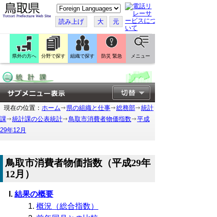
こ
の
ペ
読み上げ
大
元
ー
ジ
を
翻
訳
県外の方へ
分野で探す
組織で探す
防災 緊急
メニュー
す
る
現在の位置：
ホーム
県の組織と仕事
総務部
統計
課
統計課の公表統計
鳥取市消費者物価指数
平成
29年12月
鳥取市消費者物価指数（平成29年
12月）
結果の概要
概況（総合指数）