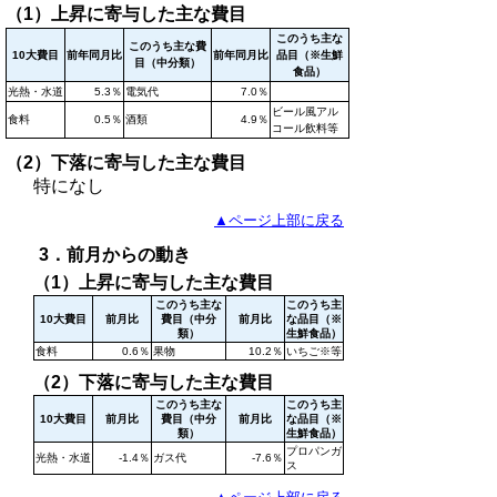
（1）上昇に寄与した主な費目
このうち主な
このうち主な費
10大費目
前年同月比
前年同月比
品目（※生鮮
目（中分類）
食品）
光熱・水道
5.3％
電気代
7.0％
ビール風アル
食料
0.5％
酒類
4.9％
コール飲料等
（2）下落に寄与した主な費目
特になし
▲ページ上部に戻る
3．前月からの動き
（1）上昇に寄与した主な費目
このうち主な
このうち主
10大費目
前月比
費目（中分
前月比
な品目（※
類）
生鮮食品）
食料
0.6％
果物
10.2％
いちご※等
（2）下落に寄与した主な費目
このうち主な
このうち主
10大費目
前月比
費目（中分
前月比
な品目（※
類）
生鮮食品）
プロパンガ
光熱・水道
-1.4％
ガス代
-7.6％
ス