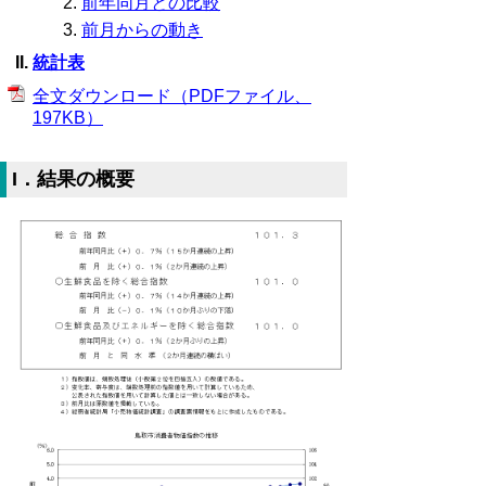
前年同月との比較
前月からの動き
統計表
全文ダウンロード（PDFファイル、
197KB）
I．結果の概要