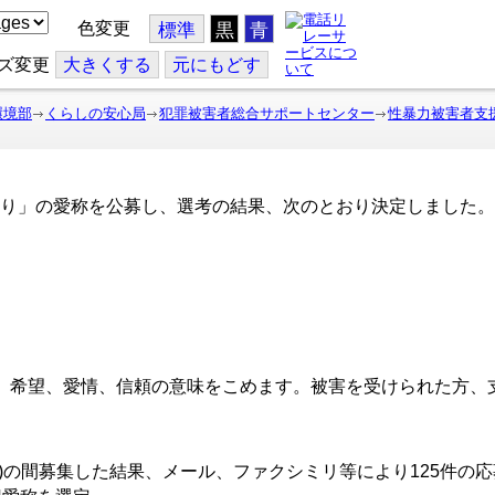
色変更
標準
黒
青
ズ変更
大
きくする
元
にもどす
環境部
くらしの安心局
犯罪被害者総合サポートセンター
性暴力被害者支
り」の愛称を公募し、選考の結果、次のとおり決定しました。
、希望、愛情、信頼の意味をこめます。被害を受けられた方、
0日(日)の間募集した結果、メール、ファクシミリ等により125件