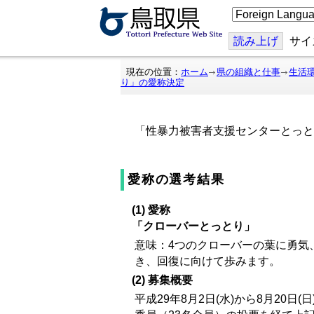
こ
の
ペ
ー
読み上げ
サイ
ジ
を
翻
現在の位置：
ホーム
県の組織と仕事
生活
訳
り」の愛称決定
す
る
「性暴力被害者支援センターとっと
愛称の選考結果
(1) 愛称
「クローバーとっとり」
意味：4つのクローバーの葉に勇気
き、回復に向けて歩みます。
(2) 募集概要
平成29年8月2日(水)から8月2