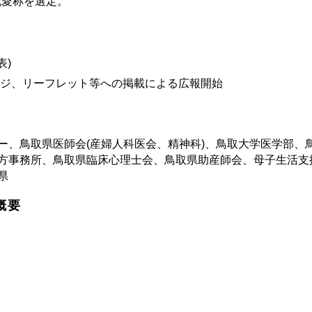
記愛称を選定。
表)
レット等への掲載による広報開始
ー、鳥取県医師会(産婦人科医会、精神科)、鳥取大学医学部、
方事務所、鳥取県臨床心理士会、鳥取県助産師会、母子生活支
県
概要