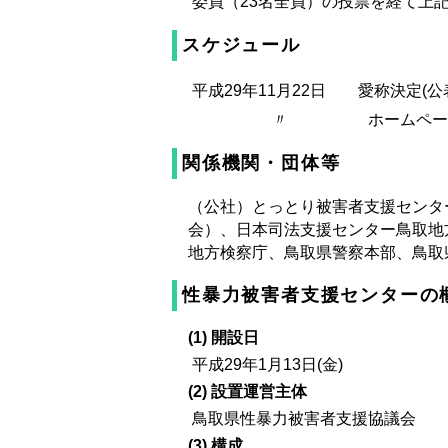
委員（23名全員）の投票を経て上
スケジュール
平成29年11月22日 愛称決定(公
〃 ホームページ、リーフ
関係機関・団体等
（公社）とっとり被害者支援センタ
会）、日本司法支援センター鳥取地
地方検察庁、鳥取県警察本部、鳥取
性暴力被害者支援センターの
(1) 開設日
平成29年1月13日(金)
(2) 設置運営主体
鳥取県性暴力被害者支援協議会
(3) 構成