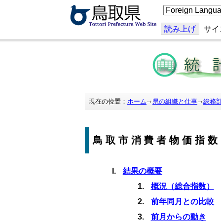
こ
の
ペ
ー
読み上げ
サイ
ジ
を
翻
訳
す
る
現在の位置：
ホーム
県の組織と仕事
総務
鳥取市消費者物価指数
結果の概要
概況（総合指数）
前年同月との比較
前月からの動き