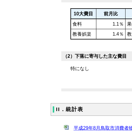
10大費目
前月比
食料
1.1％
果
教養娯楽
1.4％
教
（2）下落に寄与した主な費目
特になし
II．統計表
平成29年8月鳥取市消費者物