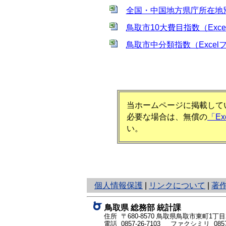
全国・中国地方県庁所在地別総
鳥取市10大費目指数（Exce
鳥取市中分類指数（Excel
当ホームページに掲載してい
必要な場合は、無償の
「E
い。
と
個人情報保護
|
リンクについて
|
著
り
ネ
鳥取県 総務部 統計課
ッ
住所 〒680-8570
鳥取県鳥取市東町1丁目2
ト
電話
0857-26-7103
ファクシミリ 0857-