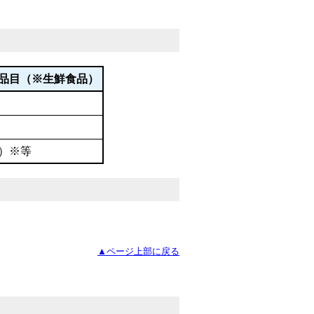
品目（※生鮮食品）
）※等
▲ページ上部に戻る