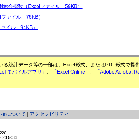
合指数（Excelファイル、59KB）
lファイル、76KB）
ファイル、94KB）
る統計データ等の一部は、Excel形式、またはPDF形式で
xcel モバイルアプリ」
、
「Excel Online」
、
「Adobe Acrobat R
作権について
|
アクセシビリティ
20
23-5033