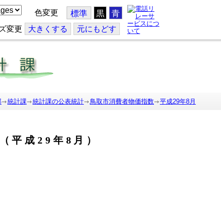
色変更
標準
黒
青
ズ変更
大
きくする
元
にもどす
部
統計課
統計課の公表統計
鳥取市消費者物価指数
平成29年8月
（平成29年8月）