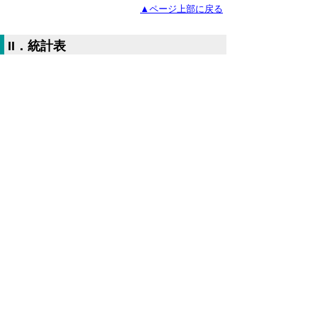
▲ページ上部に戻る
II．統計表
平成29年2月鳥取市消費者物価指数
（Excelファイル、75KB）
全国・中国地方県庁所在地別総合指数
（Excelファイル、58KB）
鳥取市10大費目指数（Excelファイ
ル、79KB）
鳥取市中分類指数（Excelファイル、
91KB）
▲ページ上部に戻る
当ホームページに掲載している統計データ等
の一部は、Excel形式、またはPDF形式で提
供しています。閲覧ソフトが必要な場合は、
無償の
「Excel モバイルアプリ」
、
「Excel