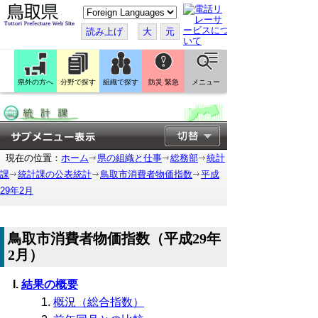
こ
の
ペ
読み上げ
大
元
ー
ジ
を
翻
訳
県外の方へ
分野で探す
組織で探す
防災 緊急
メニュー
す
る
現在の位置：
ホーム
県の組織と仕事
総務部
統計
課
統計課の公表統計
鳥取市消費者物価指数
平成
29年2月
鳥取市消費者物価指数（平成29年
2月）
結果の概要
概況（総合指数）