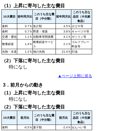
（1）上昇に寄与した主な費目
このうち主な
このうち主な費
10大費目
前年同月比
前年同月比
品目（※生鮮
目（中分類）
食品）
食料
0.7％
魚介類
4.5％
さけ※等
食料
0.7％
野菜・海藻
3.8％
キャベツ※等
交通・通信
1.1％
自動車等関係費
4.1％
ガソリン等
教養娯楽サービ
ゴルフプレー
教養娯楽
1.4％
2.1％
ス
料金等
光熱・水道
1.2％
他の光熱
21.4％
灯油
（2）下落に寄与した主な費目
特になし
▲ページ上部に戻る
3．前月からの動き
（1）上昇に寄与した主な費目
特になし
（2）下落に寄与した主な費目
このうち主な
このうち主な費
10大費目
前月比
前月比
品目（※生鮮
目（中分類）
食品）
食料
-0.5％
菓子類
-2.4％
せんべい等