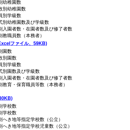
別幼稚園数
数別幼稚園数
員別学級数
方式別幼稚園数及び学級数
村別入園者数・在園者数及び修了者数
村別教職員数（本務者）
celファイル、59KB)
別園数
数別園数
員別学級数
方式別園数及び学級数
村別入園者数・在園者数及び修了者数
村別教育・保育職員等数（本務者）
0KB)
別学校数
別学校数
村別へき地等指定学校数（公立）
村別へき地等指定学校児童数（公立）