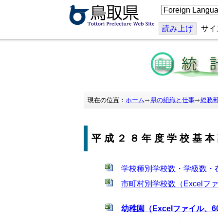
こ
の
ペ
ー
読み上げ
サイ
ジ
を
翻
訳
す
る
現在の位置：
ホーム
県の組織と仕事
総務
平成２８年度学校基本
学校種別学校数・学級数・在
市町村別学校数（Excelファ
幼稚園（Excelファイル、60