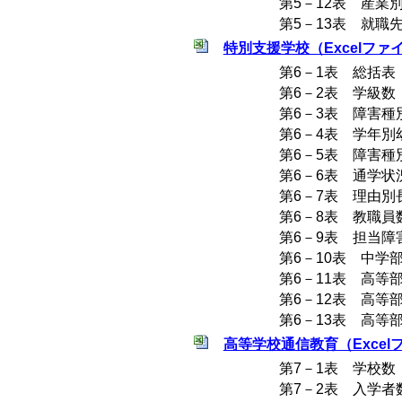
第5－12表 産業
第5－13表 就職
特別支援学校（Excelファイ
第6－1表 総括表
第6－2表 学級数
第6－3表 障害種
第6－4表 学年
第6－5表 障害種
第6－6表 通学状
第6－7表 理由別
第6－8表 教職員
第6－9表 担当
第6－10表 中学
第6－11表 高等
第6－12表 高等
第6－13表 高等
高等学校通信教育（Excelフ
第7－1表 学校
第7－2表 入学者