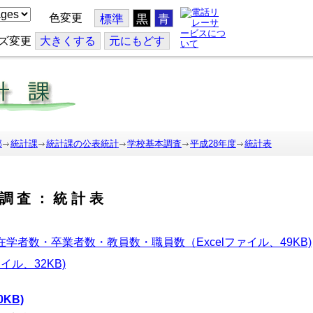
色変更
標準
黒
青
ズ変更
大
きくする
元
にもどす
部
統計課
統計課の公表統計
学校基本調査
平成28年度
統計表
調査：統計表
学者数・卒業者数・教員数・職員数（Excelファイル、49KB)
イル、32KB)
KB)