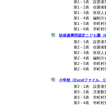
第1－1表 設置者
第1－2表 在園者
第1－3表 収容人
第1－4表 編制
第1－5表 市町
第1－6表 市町
幼保連携型認定こども園（Ex
第2－1表 設置者
第2－2表 在園者
第2－3表 収容人
第2－4表 編制
第2－5表 市町
第2－6表 市町
小学校（Excelファイル、13
第3－1表 設置者
第3－2表 児童数
第3－3表 市町
第3－4表 市町