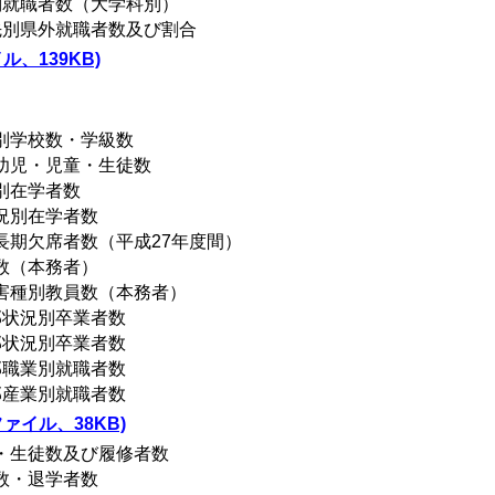
別就職者数（大学科別）
先別県外就職者数及び割合
ル、139KB)
別学校数・学級数
別幼児・児童・生徒数
別在学者数
況別在学者数
長期欠席者数（平成27年度間）
数（本務者）
障害種別教員数（本務者）
部状況別卒業者数
部状況別卒業者数
部職業別就職者数
部産業別就職者数
ァイル、38KB)
数・生徒数及び履修者数
数・退学者数