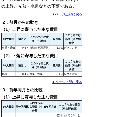
の上昇、光熱・水道などの下落である。
▲ページ上部に戻る
2．前月からの動き
（1）上昇に寄与した主な費目
このうち主な
このうち主な費
10大費目
前月比
前月比
品目（※生鮮
目（中分類）
食品）
交通・通信
0.6％
自動車等関係費
1.0％
ガソリン等
（2）下落に寄与した主な費目
このうち主な
このうち主な費
10大費目
前月比
前月比
品目（※生鮮
目（中分類）
食品）
食料
-0.4％
野菜・海藻
-3.6％
レタス※等
▲ページ上部に戻る
3．前年同月との比較
（1）上昇に寄与した主な費目
このうち主
このうち主な品目
10大費目
前年同月比
な費目（中
前年同月比
（※生鮮食品）
分類）
ほうれんそう※、は