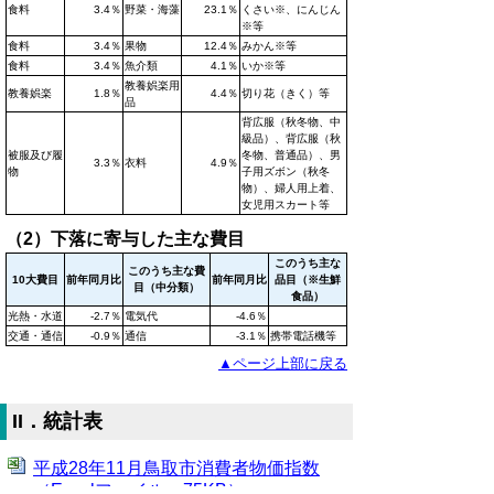
食料
3.4％
野菜・海藻
23.1％
くさい※、にんじん
※等
食料
3.4％
果物
12.4％
みかん※等
食料
3.4％
魚介類
4.1％
いか※等
教養娯楽用
教養娯楽
1.8％
4.4％
切り花（きく）等
品
背広服（秋冬物、中
級品）、背広服（秋
被服及び履
冬物、普通品）、男
3.3％
衣料
4.9％
物
子用ズボン（秋冬
物）、婦人用上着、
女児用スカート等
（2）下落に寄与した主な費目
このうち主な
このうち主な費
10大費目
前年同月比
前年同月比
品目（※生鮮
目（中分類）
食品）
光熱・水道
-2.7％
電気代
-4.6％
交通・通信
-0.9％
通信
-3.1％
携帯電話機等
▲ページ上部に戻る
II．統計表
平成28年11月鳥取市消費者物価指数
（Excelファイル、75KB）