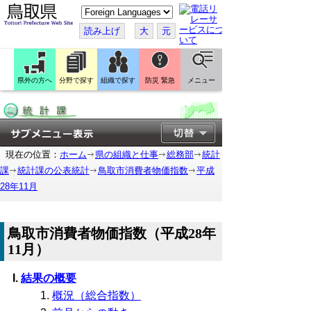
こ
の
ペ
読み上げ
大
元
ー
ジ
を
翻
訳
県外の方へ
分野で探す
組織で探す
防災 緊急
メニュー
す
る
現在の位置：
ホーム
県の組織と仕事
総務部
統計
課
統計課の公表統計
鳥取市消費者物価指数
平成
28年11月
鳥取市消費者物価指数（平成28年
11月）
結果の概要
概況（総合指数）