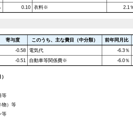
％
0.10
衣料※
2.1
寄与度
このうち、主な費目（中分類）
前年同月比
-0.58
電気代
-6.3％
-0.51
自動車等関係費※
-6.0％
月）
料等
冬物）等
ン等