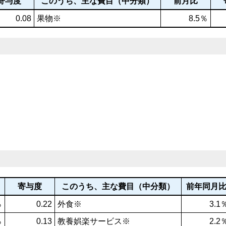
寄与度
このうち、主な費目（中分類）
前月比
0.08
果物※
8.5％
寄与度
このうち、主な費目（中分類）
前年同月
％
0.22
外食※
3.1
％
0.13
教養娯楽サービス※
2.2