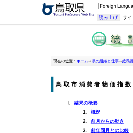
こ
の
ペ
ー
読み上げ
サイ
ジ
を
翻
訳
す
る
現在の位置：
ホーム
県の組織と仕事
総務
鳥取市消費者物価指数
結果の概要
概況
前月からの動き
前年同月との比較