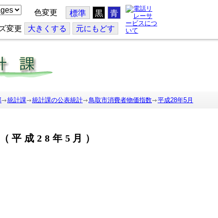
色変更
標準
黒
青
ズ変更
大
きくする
元
にもどす
部
統計課
統計課の公表統計
鳥取市消費者物価指数
平成28年5月
（平成28年5月）