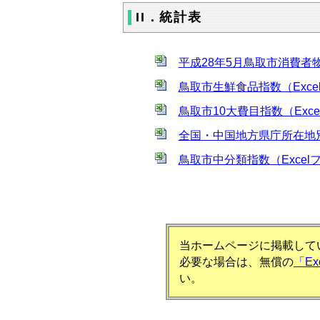
II．統計表
平成28年5月鳥取市消費者物
鳥取市生鮮食品指数（Exce
鳥取市10大費目指数（Exce
全国・中国地方県庁所在地別総
鳥取市中分類指数（Excel
当ホームページに掲載してい
必要な場合は、無償の
「E
い。