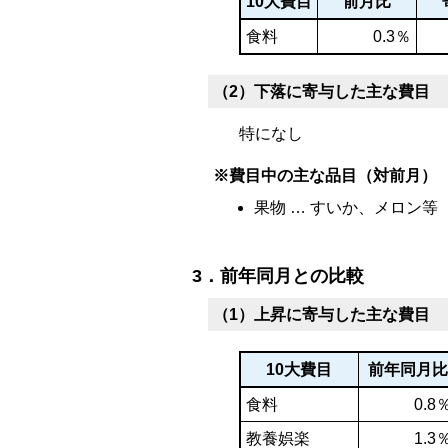
10大費目
前月比
食料
0.3％
（2）下落に寄与した主な費目
特になし
※費目中の主な品目（対前月）
果物 … すいか、メロン等
3．前年同月との比較
（1）上昇に寄与した主な費目
10大費目
前年同月比
食料
0.8
教養娯楽
1.3