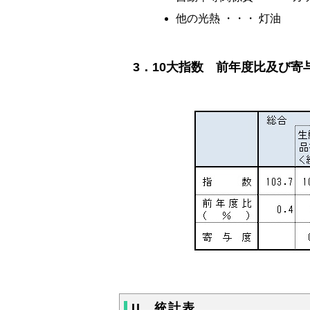
他の光熱 ・・・ 灯油
3．10大指数 前年度比及び寄
II．統計表