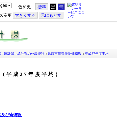
色変更
標準
黒
青
ズ変更
大
きくする
元
にもどす
部
統計課
統計課の公表統計
鳥取市消費者物価指数
平成27年度平均
（平成27年度平均）
比及び寄与度