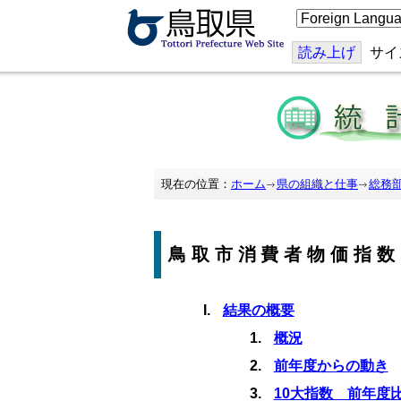
こ
の
ペ
ー
読み上げ
サイ
ジ
を
翻
訳
す
る
現在の位置：
ホーム
県の組織と仕事
総務
鳥取市消費者物価指数
結果の概要
概況
前年度からの動き
10大指数 前年度