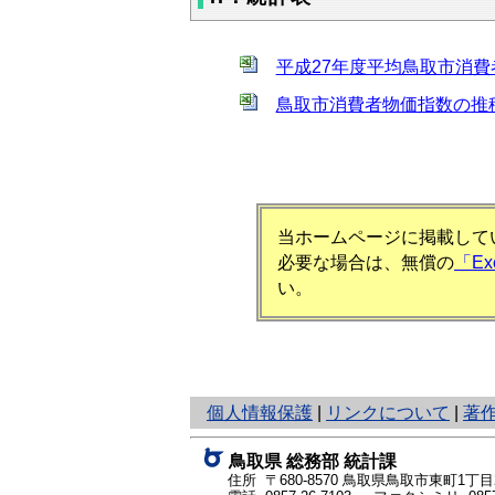
平成27年度平均鳥取市消費者
鳥取市消費者物価指数の推移（
当ホームページに掲載してい
必要な場合は、無償の
「E
い。
と
個人情報保護
|
リンクについて
|
著
り
ネ
鳥取県 総務部 統計課
ッ
住所 〒680-8570
鳥取県鳥取市東町1丁目2