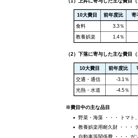
（1）上昇に寄与した主な費目（
10大費目
前年度比
寄
食料
3.3％
教養娯楽
1.4％
（2）下落に寄与した主な費目（
10大費目
前年度比
交通・通信
-3.1％
光熱・水道
-4.5％
※費目中の主な品目
野菜・海藻 ・・・ トマ
教養娯楽用耐久財 ・・・ 
自動車等関係費 ・・・ ガ