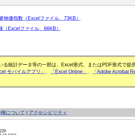
物価指数（Excelファイル、73KB）
Excelファイル、66KB）
る統計データ等の一部は、Excel形式、またはPDF形式で
xcel モバイルアプリ」
、
「Excel Online」
、
「Adobe Acrobat R
作権について
|
アクセシビリティ
20