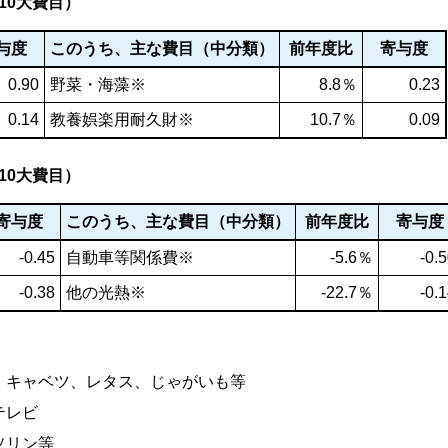
10大費目）
与度
このうち、主な費目（中分類）
前年度比
寄与度
0.90
野菜・海藻※
8.8％
0.23
0.14
教養娯楽用耐久財※
10.7％
0.09
10大費目）
寄与度
このうち、主な費目（中分類）
前年度比
寄与度
-0.45
自動車等関係費※
-5.6％
-0.
-0.38
他の光熱※
-22.7％
-0.
ト、キャベツ、レタス、じゃがいも等
テレビ
ソリン等