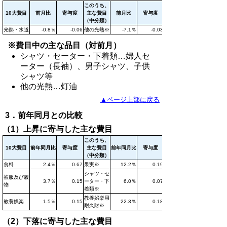
このうち、
10大費目
前月比
寄与度
主な費目
前月比
寄与度
（中分類）
光熱・水道
-0.8％
-0.06
他の光熱※
-7.1％
-0.03
※費目中の主な品目（対前月）
シャツ・セーター・下着類…婦人セ
ーター（長袖）、男子シャツ、子供
シャツ等
他の光熱…灯油
▲ページ上部に戻る
3．前年同月との比較
（1）上昇に寄与した主な費目
このうち、
10大費目
前年同月比
寄与度
主な費目
前年同月比
寄与度
（中分類）
食料
2.4％
0.67
果実※
12.2％
0.19
シャツ・セ
被服及び履
3.7％
0.15
ーター・下
6.0％
0.07
物
着類※
教養娯楽用
教養娯楽
1.5％
0.15
22.3％
0.18
耐久財※
（2）下落に寄与した主な費目