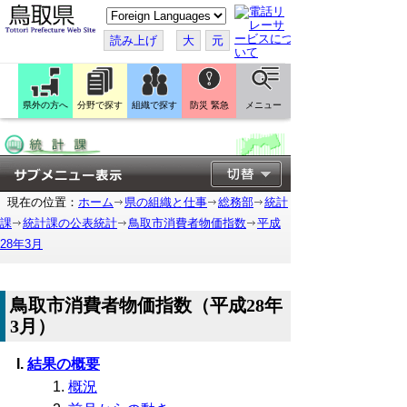
こ
の
ペ
読み上げ
大
元
ー
ジ
を
翻
訳
県外の方へ
分野で探す
組織で探す
防災 緊急
メニュー
す
る
現在の位置：
ホーム
県の組織と仕事
総務部
統計
課
統計課の公表統計
鳥取市消費者物価指数
平成
28年3月
鳥取市消費者物価指数（平成28年
3月）
結果の概要
概況