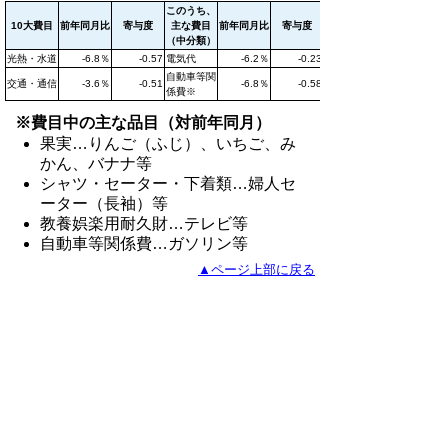
このうち、
10大費目
前年同月比
寄与度
主な費目
前年同月比
寄与度
（中分類）
光熱・水道
-6.8％
-0.57
電気代
-6.2％
-0.23
自動車等関
交通・通信
-3.6％
-0.51
-6.8％
-0.58
係費※
※費目中の主な品目（対前年同月）
果実…りんご（ふじ）、いちご、み
かん、バナナ等
シャツ・セーター・下着類…婦人セ
ーター（長袖）等
教養娯楽用耐久財…テレビ等
自動車等関係費…ガソリン等
▲ページ上部に戻る
II．統計表
平成28年3月鳥取市消費者物価指数
（Excelファイル、67KB）
鳥取市生鮮食品指数（Excelファイル、
58KB）