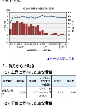
下落である。
▲ページ上部に戻る
2．前月からの動き
（1）上昇に寄与した主な費目
このうち、
10大費目
前月比
寄与度
主な費目
前月比
寄与度
（中分類）
シャツ・セ
被服及び履
1.8％
0.07
ーター・下
3.5％
0.04
物
着類※
（2）下落に寄与した主な費目