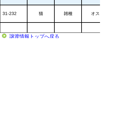
31-232
猫
雑種
オス
譲渡情報トップへ戻る
譲受けについての問い合わせ先
（保健所）
保健所（県事
ファクシ
電話
務所）
ミリ
中部総合事務
0858-23-
0858-23-
所倉吉保健所
3149
4803
生活安全課
西部総合事務
0859-31-
0859-31-
所米子保健所
9320
9333
生活安全課