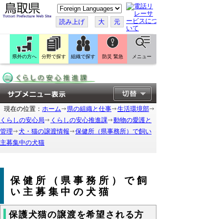
こ
の
ペ
読み上げ
大
元
ー
ジ
を
翻
訳
県外の方へ
分野で探す
組織で探す
防災 緊急
メニュー
す
る
現在の位置：
ホーム
県の組織と仕事
生活環境部
くらしの安心局
くらしの安心推進課
動物の愛護と
管理
犬・猫の譲渡情報
保健所（県事務所）で飼い
主募集中の犬猫
保健所（県事務所）で飼
い主募集中の犬猫
保護犬猫の譲渡を希望される方