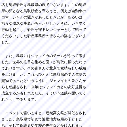
名も鳥取砂丘は鳥取県の顔でございます。この鳥取
県の顔となる鳥取砂丘を守ろうと、例えば自動車の
コマーシャルの騒ぎがあったときとか、あるいは
様々な残念な事象があったりしたときに、いち早く
行動を起こし、砂丘を守るレンジャーとして戦って
くださいました砂丘事務所の皆さんの姿もございま
した。
また、鳥取にはジャマイカのチームがやって来ま
した。世界の注目を集める面々が鳥取に揃ったわけ
でありますが、その皆さんが北京で素晴らしい成績
を上げました。これもひとえに鳥取県の受入体制の
賜物であったというふうに、ジャマイカの皆さんか
らも感謝をされ、来年はジャマイカとの友好提携も
成立するかもしれません。そういう道筋を開いてく
れたわけであります。
イベントで言いますと、近畿高文祭が開催をされ
ました。鳥取県で初めて近畿地方各県の子どもた
ち、そして保護者や学校の先生など受け入れまし