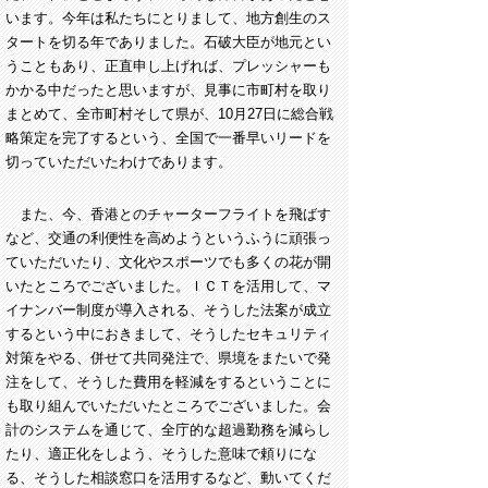
います。今年は私たちにとりまして、地方創生のス
タートを切る年でありました。石破大臣が地元とい
うこともあり、正直申し上げれば、プレッシャーも
かかる中だったと思いますが、見事に市町村を取り
まとめて、全市町村そして県が、10月27日に総合戦
略策定を完了するという、全国で一番早いリードを
切っていただいたわけであります。
また、今、香港とのチャーターフライトを飛ばす
など、交通の利便性を高めようというふうに頑張っ
ていただいたり、文化やスポーツでも多くの花が開
いたところでございました。ＩＣＴを活用して、マ
イナンバー制度が導入される、そうした法案が成立
するという中におきまして、そうしたセキュリティ
対策をやる、併せて共同発注で、県境をまたいで発
注をして、そうした費用を軽減をするということに
も取り組んでいただいたところでございました。会
計のシステムを通じて、全庁的な超過勤務を減らし
たり、適正化をしよう、そうした意味で頼りにな
る、そうした相談窓口を活用するなど、動いてくだ