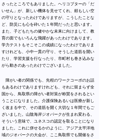
さったところでもありました。ヘリコプターの「だ
いせん」が、新しい機体を見せてくれ、頼もしい空
の守りとなったわけでありますが、こうしたことな
ど、防災にも心を砕いた１年間だったと思います。
また、子どもたちの健やかな未来に向けまして、教
育の面でもいろんな飛躍があったわけであります。
学力テストもそこそこの成績になったわけでありま
すけれども、小中一貫の守り、そうした道筋を開い
たり、学習支援を行なったり、市町村も巻き込みな
がら動きのあったわけでございました。
障がい者の関係でも、先程のワークコーポのお話
もあるわけでありますけれども、それに留まらず全
国から、鳥取県の障がい者対策が称賛をされるとい
うことになりました。介護保険あるいは医療が新し
く改まる中で、その道筋を開く大切な１年間でもご
ざいました。山陰海岸ジオパークが生まれ変わる、
そういう意味で、ユネスコの認定を取ることになり
ました。これに併せるかのように、アジア太平洋地
域のジオパークの大会が、ここ鳥取県でも開催をさ