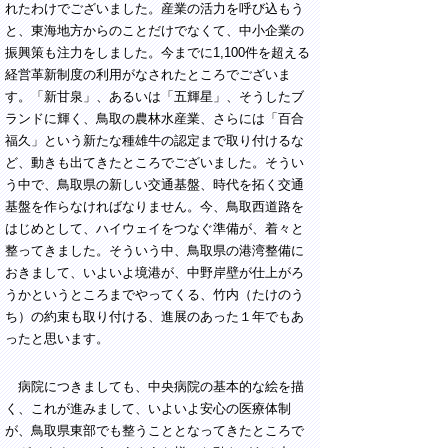
れたわけでございました。産業の活力を呼び込もう
と、東海地方からのことだけでなくて、中小企業の
振興策も注力をしました。今までに1,100件を超える
経営革新制度の利用がなされたところでございま
す。「新甘泉」、あるいは「五輝星」、そうしたブ
ランドに輝く、鳥取の農林水産業、さらには「百合
福久」という新たな種雄牛の認定まで取り付けるな
ど、動きも出てきたところでございました。そうい
う中で、鳥取県の新しい交通基盤、時代を拓く交通
基盤を作らなければなりません。今、鳥取西道路を
はじめとして、ハイウェイをつなぐ準備が、着々と
整ってきました。そういう中、鳥取県の港湾整備に
おきまして、いよいよ境港が、中野岸壁が仕上がろ
うかというところまでやってくる、竹内（たけのう
ち）の約束も取り付ける、進展のあった１年でもあ
ったと思います。
病院につきましても、中央病院の基本的な絵を描
く、これが進みまして、いよいよ安心の医療体制
が、鳥取県東部でも整うこととなってきたところで