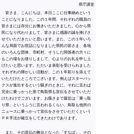
県庁講堂
皆さま、こんにちは。本日ここに仕事納めという
ことになりました。この１年間、それぞれの職員の
皆さまには存分にお働きいただきました。心から県
民になり代わりまして、皆さまに感謝の誠を捧げさ
せていただきたいと思います。また、この１年いろ
んな局面でお世話になりました県民の皆さま、各地
のいろんな団体、市町村、そうした関係者の方々に
もこの場をお借りしまして、心よりのお礼を申し上
げたいと思います。ただいま表彰を受けられました
それぞれの輝かしい活動が、この１年彩りを添えて
いただけたところでございます。例えばスターバッ
クスが進出するという騒ぎのときに、それに言わば
完全に乗っかった形で鳥取県も宣伝をさせていただ
けたわけでございます。お蔭さまで最近は「乗っ取
り県」というふうに言われるくらい、鳥取も他所の
ニュースに乗っかって宣伝をさせていただくという
ＰＲ手法が確立をしてきたわけであります。
また、その宣伝の舞台となった「すなば」、その