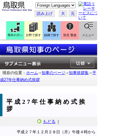
こ
の
ペ
読み上げ
大
元
ー
ジ
を
翻
訳
県外の方へ
分野で探す
組織で探す
防災 緊急
メニュー
す
る
現在の位置：
ホーム
知事のページ
知事挨拶集
平
成27年仕事納め式挨拶
平成27年仕事納め式挨
拶
もどる
｜
平成２７年１２月２８日（月）午後４時から