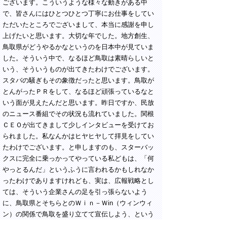
ございます。こういうような様々な動きがある中
で、皆さんにはひとつひとつ丁寧にお仕事をしてい
ただいたところでございまして、本当に感謝を申し
上げたいと思います。大切な年でした。地方創生、
鳥取県がどうやるかなというのを日本中が見ていま
した。そういう中で、なるほど鳥取は素晴らしいと
いう、そういうものが出てきたわけでございます。
スタバの騒ぎもその象徴だったと思います。鳥取が
とんがったＰＲをして、なるほど頑張っているなと
いう面が見えたんだと思います。昨日ですか、民放
のニュース番組でその状況も流れていました。関根
ＣＥＯが出てきまして少しインタビューを受けてお
られました。私なんかはヒヤヒヤして拝見をしてい
たわけでございます。と申しますのも、スターバッ
クスに完全に乗っかってやっている私どもは、「何
やっとるんだ」というふうに言われるかもしれなか
ったわけでありますけれども、実は、広報戦略とし
ては、そういう企業さんの足を引っ張らないよう
に、鳥取県とそちらとのＷｉｎ－Ｗin（ウィンウィ
ン）の関係で鳥取を盛り立てて宣伝しよう、という
ふうにしていたもんですから、その辺の仕掛けもし