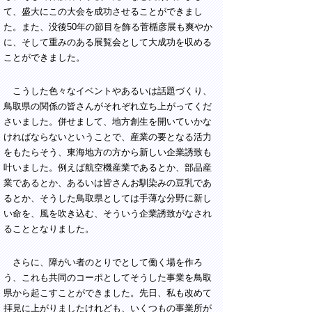
て、盛大にこの大会を成功させることができまし
た。また、没後50年の節目を飾る菅楯彦展も爽やか
に、そして重みのある展覧会として大成功を収める
ことができました。
こうした色々なイベントやあるいは話題づくり、
鳥取県の関係の皆さんがそれぞれ立ち上がってくだ
さいました。併せまして、地方創生を開いていかな
ければならないということで、産業の要となる活力
をもたらそう、東海地方の方から新しい企業誘致も
叶いました。例えば航空機産業であるとか、部品産
業であるとか、あるいは皆さんお馴染みの豆乳であ
るとか、そうした鳥取県としては手薄な分野に新し
い命を、風を吹き込む、そういう企業誘致がなされ
ることとなりました。
さらに、障がい者のとりでとして働く場を作ろ
う、これも共同のコーポとしてそうした事業を鳥取
県から起こすことができました。先日、私も改めて
拝見に上がりましたけれども、いくつもの事業所が