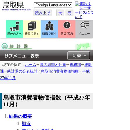
こ
の
ペ
読み上げ
大
元
ー
ジ
を
翻
訳
県外の方へ
分野で探す
組織で探す
防災 緊急
メニュー
す
る
現在の位置：
ホーム
県の組織と仕事
総務部
統計
課
統計課の公表統計
鳥取市消費者物価指数
平成
27年11月
鳥取市消費者物価指数（平成27年
11月）
結果の概要
概況