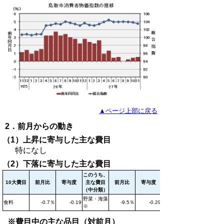
▲ページ上部に戻る
2．前月からの動き
（1）上昇に寄与した主な費目
特になし
（2）下落に寄与した主な費目
このうち、
10大費目
前月比
寄与度
主な費目
前月比
寄与度
（中分類）
野菜・海藻
食料
-0.7％
-0.19
-9.5％
-0.29
※
※費目中の主な品目（対前月）