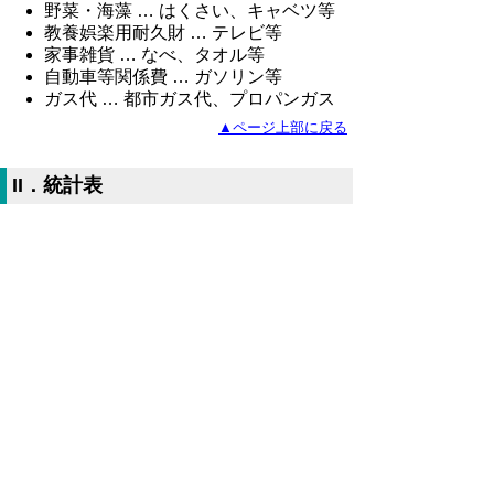
野菜・海藻 … はくさい、キャベツ等
教養娯楽用耐久財 … テレビ等
家事雑貨 … なべ、タオル等
自動車等関係費 … ガソリン等
ガス代 … 都市ガス代、プロパンガス
▲ページ上部に戻る
II．統計表
平成27年11月鳥取市消費者物価指数
（Excelファイル、69KB）
鳥取市生鮮食品指数（Excelファイル、
61KB）
鳥取市10大費目指数（Excelファイ
ル、72KB）
全国・中国地方県庁所在地別総合指数
（Excelファイル、54KB）
鳥取市中分類指数（Excelファイル、
75KB）