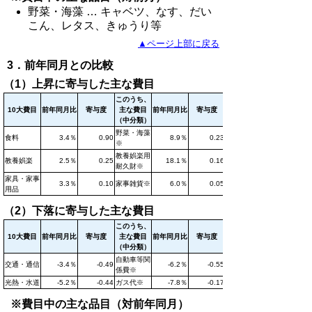
野菜・海藻 … キャベツ、なす、だい
こん、レタス、きゅうり等
▲ページ上部に戻る
3．前年同月との比較
（1）上昇に寄与した主な費目
このうち、
10大費目
前年同月比
寄与度
主な費目
前年同月比
寄与度
（中分類）
野菜・海藻
食料
3.4％
0.90
8.9％
0.23
※
教養娯楽用
教養娯楽
2.5％
0.25
18.1％
0.16
耐久財※
家具・家事
3.3％
0.10
家事雑貨※
6.0％
0.05
用品
（2）下落に寄与した主な費目
このうち、
10大費目
前年同月比
寄与度
主な費目
前年同月比
寄与度
（中分類）
自動車等関
交通・通信
-3.4％
-0.49
-6.2％
-0.55
係費※
光熱・水道
-5.2％
-0.44
ガス代※
-7.8％
-0.17
※費目中の主な品目（対前年同月）