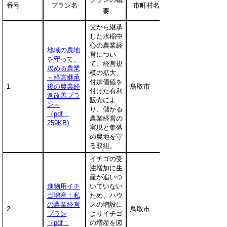
番号
プラン名
市町村名
要
父から継承
した水稲中
心の農業経
地域の農地
営につい
を守って、
て、経営規
攻める農業
模の拡大、
～経営継承
付加価値を
1
後の農業経
鳥取市
付けた有利
営改善プラ
販売によ
ン～
り、儲かる
（pdf：
農業経営の
259KB)
実現と集落
の農地を守
る取組。
イチゴの受
注増加に生
産が追いつ
進物用イチ
いていない
ゴ増産！私
ため、ハウ
の農業経営
スの増設に
2
鳥取市
プラン
よりイチゴ
（pdf：
の増産を図