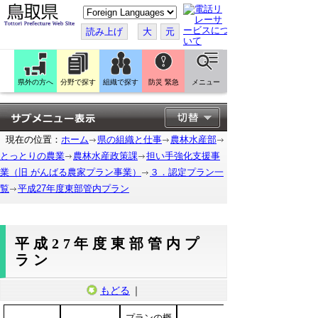
こ
の
ペ
読み上げ
大
元
ー
ジ
を
翻
訳
県外の方へ
分野で探す
組織で探す
防災 緊急
メニュー
す
る
現在の位置：
ホーム
県の組織と仕事
農林水産部
とっとりの農業
農林水産政策課
担い手強化支援事
業（旧 がんばる農家プラン事業）
３．認定プラン一
覧
平成27年度東部管内プラン
平成27年度東部管内プ
ラン
もどる
｜
プランの概