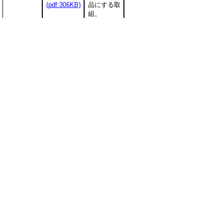
(pdf:306KB)
品にする取
組。
高品質大
水稲中心の
豆・もち
経営から戦
麦・特栽米
略作物であ
の生産と後
る大豆・麦
継者育成に
の生産拡大
5
鳥取市
よる水田農
に取り組
業・地域活
む。白ねぎ
力創造プラ
も栽培し、
ン
周年雇用を
(pdf:207KB)
実現する。
▲ページ上部に戻る
と
個人情報保護
|
リンクについて
|
著作権に
り
ついて
|
アクセシビリティ
ネ
鳥取県農林水産部農林水産政策課
ッ
住所 〒680-8570
ト
鳥取県鳥取市東町1丁目220