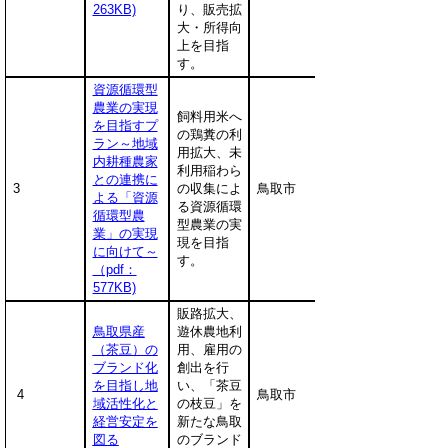
263KB)
り、販売拡
大・所得向
上を目指
す。
資源循環型
農業の実現
飼料用米へ
を目指すプ
の鶏糞の利
ラン～地域
用拡大、未
内耕種農家
利用稲わら
との連携に
3
の収集によ
鳥取市
よる「資源
る資源循環
循環型農
型農業の実
業」の実現
現を目指
に向けて～
す。
（pdf：
577KB)
販路拡大、
鳥取県産
遊休農地利
（茶豆）の
用、雇用の
ブランド化
創出を行
を目指し地
い、「茶豆
4
鳥取市
域活性化と
の枝豆」を
経営安定を
新たな鳥取
図る
のブランド