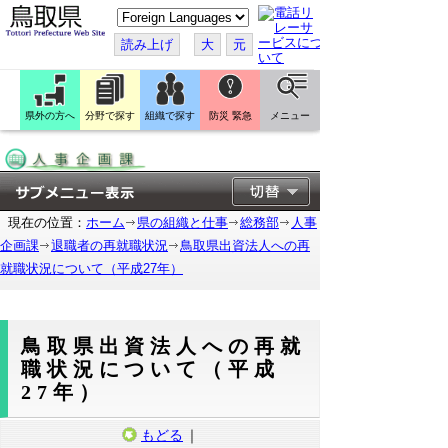
こ
の
ペ
読み上げ
大
元
ー
ジ
を
翻
訳
県外の方へ
分野で探す
組織で探す
防災 緊急
メニュー
す
る
現在の位置：
ホーム
県の組織と仕事
総務部
人事
企画課
退職者の再就職状況
鳥取県出資法人への再
就職状況について（平成27年）
鳥取県出資法人への再就
職状況について（平成
27年）
もどる
｜