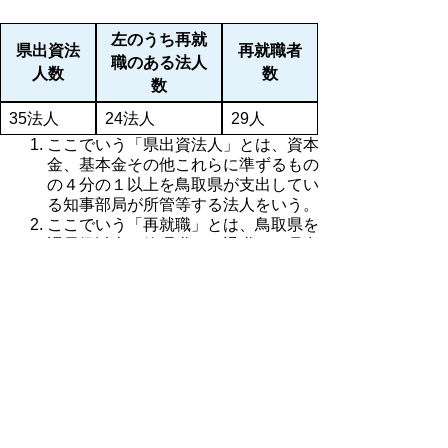
左のうち再就
県出資法
再就職者
職のある法人
人数
数
数
35法人
24法人
29人
ここでいう「県出資法人」とは、資本
金、基本金その他これらに準ずるもの
の４分の１以上を鳥取県が支出してい
る知事部局が所管等する法人をいう。
ここでいう「再就職」とは、鳥取県を
課長級以上（管理職）で退職し、県出
資法人において常勤役員（法人代表者
の場合は非常勤の場合を含む。）又は
管理職に相当する職員である場合をい
う。
▲ページ上部に戻る
と
個人情報保護
|
リンクについて
|
著作権に
り