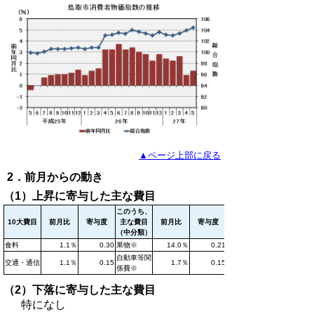
▲ページ上部に戻る
2．前月からの動き
（1）上昇に寄与した主な費目
このうち、
10大費目
前月比
寄与度
主な費目
前月比
寄与度
（中分類）
食料
1.1％
0.30
果物※
14.0％
0.21
自動車等関
交通・通信
1.1％
0.15
1.7％
0.15
係費※
（2）下落に寄与した主な費目
特になし