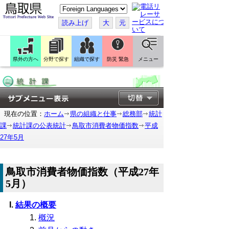
こ
の
ペ
読み上げ
大
元
ー
ジ
を
翻
訳
県外の方へ
分野で探す
組織で探す
防災 緊急
メニュー
す
る
現在の位置：
ホーム
県の組織と仕事
総務部
統計
課
統計課の公表統計
鳥取市消費者物価指数
平成
27年5月
鳥取市消費者物価指数（平成27年
5月）
結果の概要
概況