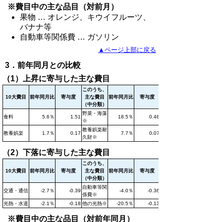
※費目中の主な品目（対前月）
果物 … オレンジ、キウイフルーツ、
バナナ等
自動車等関係費 … ガソリン
▲ページ上部に戻る
3．前年同月との比較
（1）上昇に寄与した主な費目
このうち、
10大費目
前年同月比
寄与度
主な費目
前年同月比
寄与度
（中分類）
野菜・海藻
食料
5.6％
1.51
18.5％
0.48
※
教養娯楽耐
教養娯楽
1.7％
0.17
7.7％
0.07
久財※
（2）下落に寄与した主な費目
このうち、
10大費目
前年同月比
寄与度
主な費目
前年同月比
寄与度
（中分類）
自動車等関
交通・通信
-2.7％
-0.39
-4.0％
-0.36
係費※
光熱・水道
-2.1％
-0.18
他の光熱※
-20.5％
-0.13
※費目中の主な品目（対前年同月）