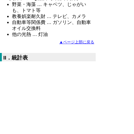
野菜・海藻 … キャベツ、じゃがい
も、トマト等
教養娯楽耐久財 … テレビ、カメラ
自動車等関係費 … ガソリン、自動車
オイル交換料
他の光熱 … 灯油
▲ページ上部に戻る
II．統計表
平成27年5月鳥取市消費者物価指数
（Excelファイル、68KB）
鳥取市生鮮食品指数（Excelファイル、
61KB）
鳥取市10大費目指数（Excelファイ
ル、72KB）
全国・中国地方県庁所在地別総合指数
（Excelファイル、54KB）
鳥取市中分類指数（Excelファイル、