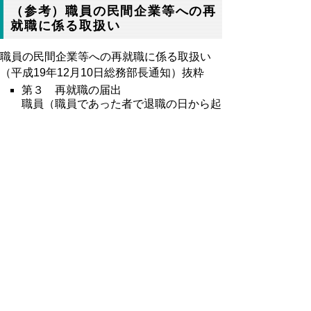
（参考）職員の民間企業等への再
就職に係る取扱い
職員の民間企業等への再就職に係る取扱い
（平成19年12月10日総務部長通知）抜粋
第３ 再就職の届出
職員（職員であった者で退職の日から起
算して２年を経過していないものを含
む。）のうち、民間企業及びその他の法
人（公社、財団法人、社団法人等を含む
すべての法人をいう）に再就職しようと
する者は、別記様式により知事に届け出
るものとする。
第４ 再就職状況の公表
県は、第３による再就職の報告を受けた
職員のうち退職時に課長級以上の職（管
理職手当受給者）にある職員について、
過去１年間の再就職状況（職員の氏名、
退職時役職名、退職（予定）年月日、再
就職先の企業・団体名、再就職役職名及
び再就職（予定）年月日）を公表するも