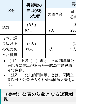
再就職先
再就職の
区分
届出があ
国・地方
民間企業
った者
公共団体
（8人）
（3人）
総数
67人
7人
29人
うち、課
長級以上
（4人）
（1人）
の職にあ
39人
5人
9人
った職員
（注1）上段（ ）書は、平成26年度公
表以降に届出があった平成25年度退職
者で内数。
（注2）「公共的団体等」とは、民間企
業以外の公益法人や社会福祉法人等をい
う。
（参考）公表の対象となる退職者
数