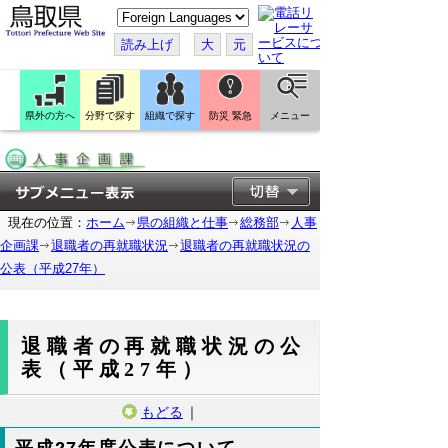
こ
の
ペ
読み上げ
大
元
ー
ジ
を
翻
訳
県外の方へ
分野で探す
組織で探す
防災 緊急
メニュー
す
る
現在の位置：
ホーム
県の組織と仕事
総務部
人事
企画課
退職者の再就職状況
退職者の再就職状況の
公表（平成27年）
退職者の再就職状況の公
表（平成27年）
もどる
｜
平成27年度公表について