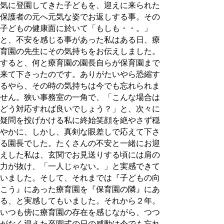
気に登園してきた子どもを、迎えに来られた
保護者の元へ元気な姿でお返しする事。その
子どもの健康面に於いて「もしも・・。」
と、不安を感じる事があった私はある日、療
育園の先生にその気持ちをお伝えしました。
すると、何と療育園の園長自らが保育園まで
来て下さったのです。ありがたいやら恐縮す
るやら、その時の気持ちは今でも忘れられま
せん。狭い事務室の一角で、「こんな場合は
どう対応すれば良いでしょう？」と、次々に
疑問を投げかける私に終始笑顔を絶やさず穏
やかに、しかし、真剣な眼差しで応えて下さ
る園長でした。たくさんの不安と一緒にお迎
えした私は、玄関でお見送りする頃には肩の
力が抜け、「一人じゃない。」と実感できて
いました。そして、それまでは『子どもの向
こう』にあった療育園を『保育園の隣』にあ
る、と実感してもいました。それから２年。
いつも傍に療育園の存在を感じながら、つつ
がなく迎えた卒園式の日の感動は今でも忘れ