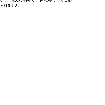
られません。
今年度、園を変わり、再び療育を頑張る子
どもとの出会いがありました。今もやはり療
育園は『保育園の隣』にあります。療育園は
子どもや保護者、そして保育園職員にとって
心の基地・・。改めてそんなことを思い、感
謝の気持ちをお伝えしますと共に開設40周
年を迎えられた事を心よりお祝い申し上げま
す。
もどる
｜
▲ページ上部に戻る
と
個人情報保護
|
リンクについて
|
著作権に
り
ついて
|
アクセシビリティ
ネ
鳥取県立鳥取療育園
ッ
住所 〒680-0901