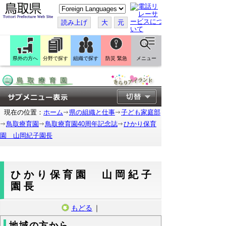
こ
の
ペ
読み上げ
大
元
ー
ジ
を
翻
訳
県外の方へ
分野で探す
組織で探す
防災 緊急
メニュー
す
る
現在の位置：
ホーム
県の組織と仕事
子ども家庭部
鳥取療育園
鳥取療育園40周年記念誌
ひかり保育
園 山岡紀子園長
ひかり保育園 山岡紀子
園長
もどる
｜
地域の方から