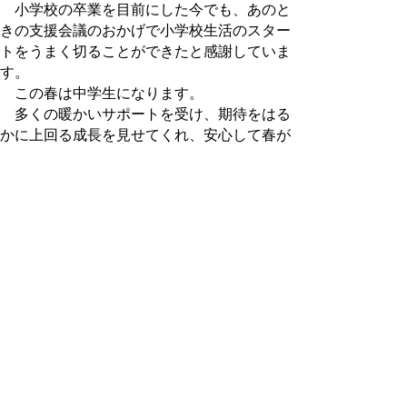
小学校の卒業を目前にした今でも、あのと
きの支援会議のおかげで小学校生活のスター
トをうまく切ることができたと感謝していま
す。
この春は中学生になります。
多くの暖かいサポートを受け、期待をはる
かに上回る成長を見せてくれ、安心して春が
迎えられそうです。
これからもどうぞよろしくお願いします。
もどる
｜
▲ページ上部に戻る
と
個人情報保護
|
リンクについて
|
著作権に
り
ついて
|
アクセシビリティ
ネ
鳥取県立鳥取療育園
ッ
住所 〒680-0901