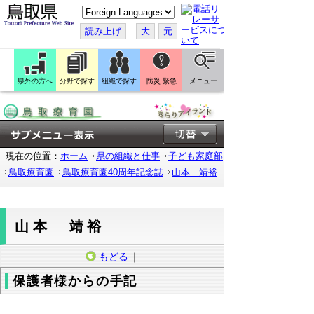
こ
の
ペ
読み上げ
大
元
ー
ジ
を
翻
訳
県外の方へ
分野で探す
組織で探す
防災 緊急
メニュー
す
る
現在の位置：
ホーム
県の組織と仕事
子ども家庭部
鳥取療育園
鳥取療育園40周年記念誌
山本 靖裕
山本 靖裕
もどる
｜
保護者様からの手記