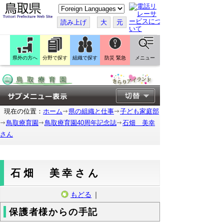
こ
の
ペ
読み上げ
大
元
ー
ジ
を
翻
訳
県外の方へ
分野で探す
組織で探す
防災 緊急
メニュー
す
る
現在の位置：
ホーム
県の組織と仕事
子ども家庭部
鳥取療育園
鳥取療育園40周年記念誌
石畑 美幸
さん
石畑 美幸さん
もどる
｜
保護者様からの手記