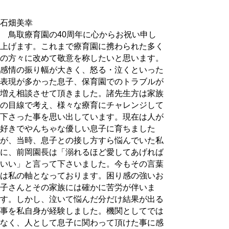
石畑美幸
鳥取療育園の40周年に心からお祝い申し
上げます。これまで療育園に携わられた多く
の方々に改めて敬意を称したいと思います。
感情の振り幅が大きく、怒る・泣くといった
表現が多かった息子、保育園でのトラブルが
増え相談させて頂きました。諸先生方は家族
の目線で考え、様々な療育にチャレンジして
下さった事を思い出しています。現在は人が
好きでやんちゃな優しい息子に育ちました
が、当時、息子との接し方すら悩んでいた私
に、前岡園長は「溺れるほど愛してあげれば
いい」と言って下さいました。今もその言葉
は私の軸となっております。困り感の強いお
子さんとその家族には確かに苦労が伴いま
す。しかし、泣いて悩んだ分だけ結果が出る
事を私自身が経験しました。機関としてでは
なく、人として息子に関わって頂けた事に感