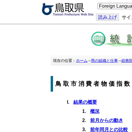
こ
の
ペ
ー
読み上げ
サイ
ジ
を
翻
訳
す
る
現在の位置：
ホーム
県の組織と仕事
総務
鳥取市消費者物価指数
結果の概要
概況
前月からの動き
前年同月との比較