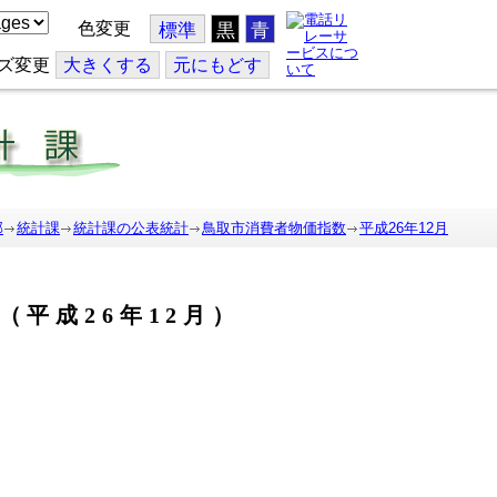
色変更
標準
黒
青
ズ変更
大
きくする
元
にもどす
部
統計課
統計課の公表統計
鳥取市消費者物価指数
平成26年12月
（平成26年12月）