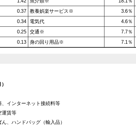
1.42
魚介類※
18.1％
0.37
教養娯楽サービス※
3.6％
0.34
電気代
4.6％
0.25
交通※
7.7％
0.13
身の回り用品※
7.1％
月）
泊料、インターネット接続料等
空運賃等
かばん、ハンドバッグ（輸入品）