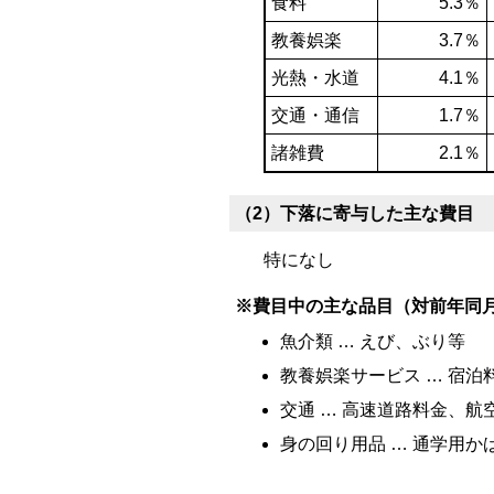
食料
5.3％
教養娯楽
3.7％
光熱・水道
4.1％
交通・通信
1.7％
諸雑費
2.1％
（2）下落に寄与した主な費目
特になし
※費目中の主な品目（対前年同
魚介類 … えび、ぶり等
教養娯楽サービス … 宿
交通 … 高速道路料金、航
身の回り用品 … 通学用