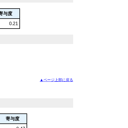
寄与度
0.21
▲ページ上部に戻る
寄与度