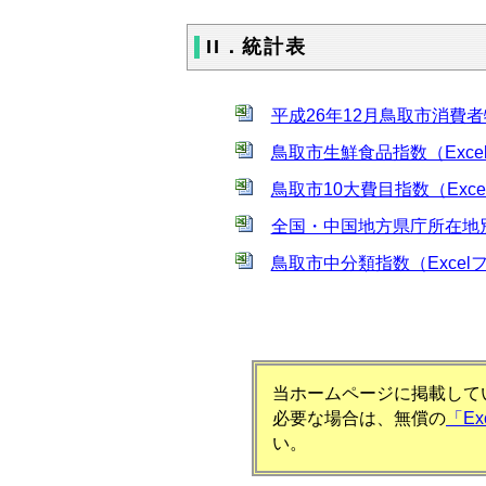
II．統計表
平成26年12月鳥取市消費者
鳥取市生鮮食品指数（Exce
鳥取市10大費目指数（Exce
全国・中国地方県庁所在地別総
鳥取市中分類指数（Excel
当ホームページに掲載してい
必要な場合は、無償の
「E
い。