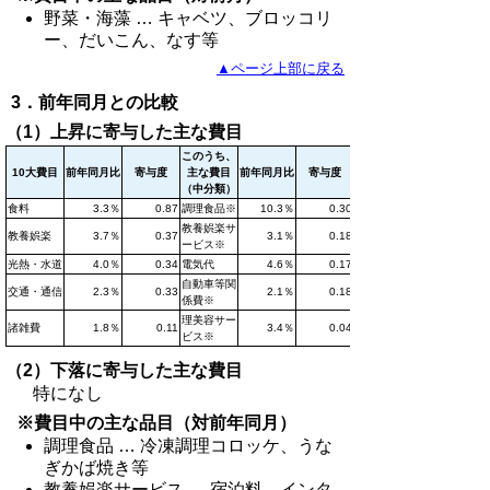
野菜・海藻 … キャベツ、ブロッコリ
ー、だいこん、なす等
▲ページ上部に戻る
3．前年同月との比較
（1）上昇に寄与した主な費目
このうち、
10大費目
前年同月比
寄与度
主な費目
前年同月比
寄与度
（中分類）
食料
3.3％
0.87
調理食品※
10.3％
0.30
教養娯楽サ
教養娯楽
3.7％
0.37
3.1％
0.18
ービス※
光熱・水道
4.0％
0.34
電気代
4.6％
0.17
自動車等関
交通・通信
2.3％
0.33
2.1％
0.18
係費※
理美容サー
諸雑費
1.8％
0.11
3.4％
0.04
ビス※
（2）下落に寄与した主な費目
特になし
※費目中の主な品目（対前年同月）
調理食品 … 冷凍調理コロッケ、うな
ぎかば焼き等
教養娯楽サービス … 宿泊料、インタ