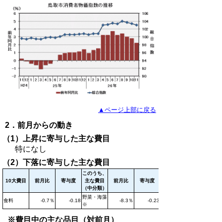
▲ページ上部に戻る
2．前月からの動き
（1）上昇に寄与した主な費目
特になし
（2）下落に寄与した主な費目
このうち、
10大費目
前月比
寄与度
主な費目
前月比
寄与度
（中分類）
野菜・海藻
食料
-0.7％
-0.18
-8.3％
-0.23
※
※費目中の主な品目（対前月）