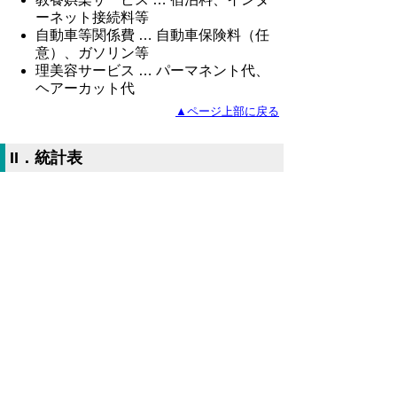
ーネット接続料等
自動車等関係費 … 自動車保険料（任
意）、ガソリン等
理美容サービス … パーマネント代、
ヘアーカット代
▲ページ上部に戻る
II．統計表
平成26年11月鳥取市消費者物価指数
（Excelファイル、69KB）
鳥取市生鮮食品指数（Excelファイル、
60KB）
鳥取市10大費目指数（Excelファイ
ル、72KB）
全国・中国地方県庁所在地別総合指数
（Excelファイル、53KB）
鳥取市中分類指数（Excelファイル、
75KB）