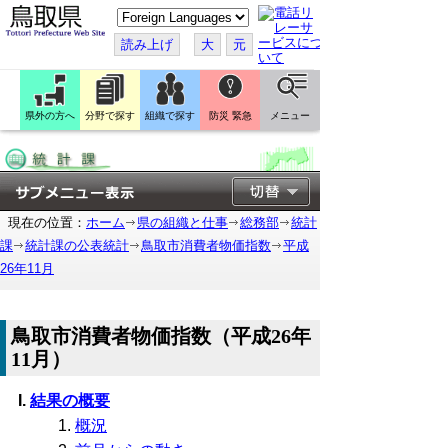
こ
の
ペ
読み上げ
大
元
ー
ジ
を
翻
訳
県外の方へ
分野で探す
組織で探す
防災 緊急
メニュー
す
る
現在の位置：
ホーム
県の組織と仕事
総務部
統計
課
統計課の公表統計
鳥取市消費者物価指数
平成
26年11月
鳥取市消費者物価指数（平成26年
11月）
結果の概要
概況