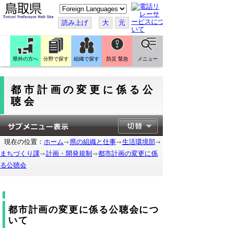
こ
の
ペ
読み上げ
大
元
ー
ジ
を
翻
訳
県外の方へ
分野で探す
組織で探す
防災 緊急
メニュー
す
る
都市計画の変更に係る公
聴会
現在の位置：
ホーム
県の組織と仕事
生活環境部
まちづくり課
計画・開発規制
都市計画の変更に係
る公聴会
都市計画の変更に係る公聴会につ
いて