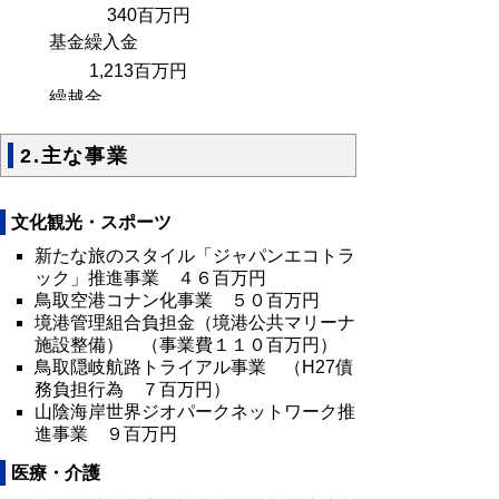
340百万円
基金繰入金
1,213百万円
繰越金
948百万円 など
2.主な事業
文化観光・スポーツ
新たな旅のスタイル「ジャパンエコトラ
ック」推進事業 ４６百万円
鳥取空港コナン化事業 ５０百万円
境港管理組合負担金（境港公共マリーナ
施設整備） （事業費１１０百万円）
鳥取隠岐航路トライアル事業 （H27債
務負担行為 ７百万円）
山陰海岸世界ジオパークネットワーク推
進事業 ９百万円
医療・介護