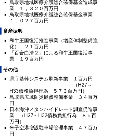
鳥取県地域医療介護総合確保基金造成事
業 １，３２０百万円
鳥取県地域医療介護総合確保基金事業
１，０２７百万円
畜産振興
和牛王国復活推進事業（増産体制整備強
化） ２１百万円
「百合白清２」による和牛王国復活事
業 １９百万円
その他
県庁基幹システム刷新事業 １百万円
（H27～
H33債務負担行為 ５７３百万円）
鳥取県広域防災拠点整備事業 ３４百万
円
日本海沖メタンハイドレート調査促進事
業 （H27～H32債務負担行為 ８５百
万円）
米子空港増設駐車場管理事業 ４７百万
円