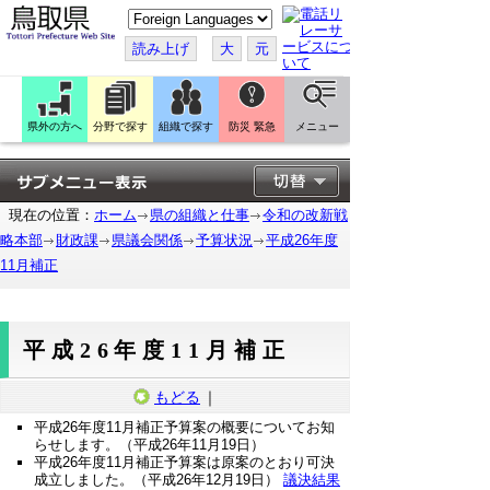
こ
の
ペ
読み上げ
大
元
ー
ジ
を
翻
訳
県外の方へ
分野で探す
組織で探す
防災 緊急
メニュー
す
る
現在の位置：
ホーム
県の組織と仕事
令和の改新戦
略本部
財政課
県議会関係
予算状況
平成26年度
11月補正
平成26年度11月補正
もどる
｜
平成26年度11月補正予算案の概要についてお知
らせします。（平成26年11月19日）
平成26年度11月補正予算案は原案のとおり可決
成立しました。（平成26年12月19日）
議決結果