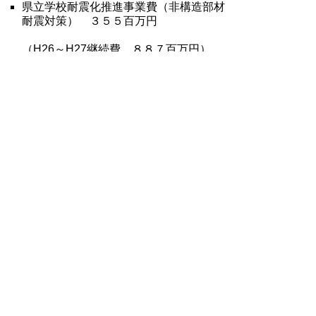
県立学校耐震化推進事業費（非構造部材
耐震対策） ３５５百万円
（H26～H27継続費 ８８７百万円）
3.各種資料
平成26年度11月補正予算の概要(PDF
156kb)
主な事業説明資料(PDF 4,920kb)
補正後予算状況（歳入・目的別・性質
別）(PDF 62kb)
補正後財政状況（基金・県債残高）
(PDF 56kb)
付議案一覧(PDF 232kb)
予算節別明細書
補正額
(PDF:287kb)
補正後(PDF:353kb)
※PDFをご覧頂くにはア
ドビリーダーが必要です。
お持ちでないかたは
こちらからダウンロー