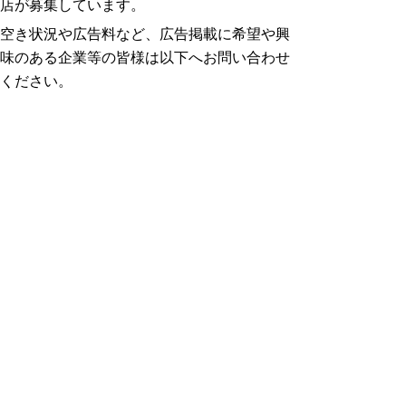
店が募集しています。
空き状況や広告料など、広告掲載に希望や興
味のある企業等の皆様は以下へお問い合わせ
ください。
株式会社 ウィット
所在地 〒569-0071 大阪府高槻市城北町１
丁目14-17-501
電話 072-668-3275、ファクシミリ 072-
668-3276
▲ページ上部に戻る
と
個人情報保護
|
リンクについて
|
著作権に