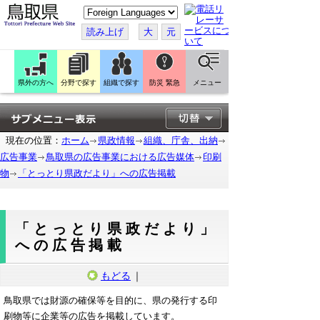
こ
の
ペ
読み上げ
大
元
ー
ジ
を
翻
訳
県外の方へ
分野で探す
組織で探す
防災 緊急
メニュー
す
る
現在の位置：
ホーム
県政情報
組織、庁舎、出納
広告事業
鳥取県の広告事業における広告媒体
印刷
物
「とっとり県政だより」への広告掲載
「とっとり県政だより」
への広告掲載
もどる
｜
鳥取県では財源の確保等を目的に、県の発行する印
刷物等に企業等の広告を掲載しています。