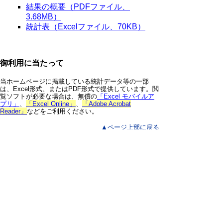
結果の概要（PDFファイル、
3.68MB）
統計表（Excelファイル、70KB）
御利用に当たって
当ホームページに掲載している統計データ等の一部
は、Excel形式、またはPDF形式で提供しています。閲
覧ソフトが必要な場合は、無償の
「Excel モバイルア
プリ」
、
「Excel Online」
、
「Adobe Acrobat
Reader」
などをご利用ください。
▲ページ上部に戻る
と
個人情報保護
|
リンクについて
|
著作権に
り
ついて
|
アクセシビリティ
ネ
鳥取県 総務部 統計課
ッ
住所 〒680-8570
ト
鳥取県鳥取市東町1丁目220
電話
0857-26-7103