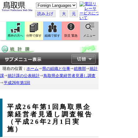
こ
の
ペ
読み上げ
大
元
ー
ジ
を
翻
訳
県外の方へ
分野で探す
組織で探す
防災 緊急
メニュー
す
る
現在の位置：
ホーム
県の組織と仕事
総務部
統計
課
統計課の公表統計
鳥取県企業経営者見通し調査
平成26年第1回
平成26年第1回鳥取県企
業経営者見通し調査報告
（平成26年2月1日実
施）