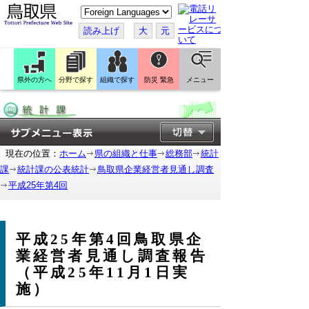
こ
の
ペ
読み上げ
大
元
ー
ジ
を
翻
訳
県外の方へ
分野で探す
組織で探す
防災 緊急
メニュー
す
る
現在の位置：
ホーム
県の組織と仕事
総務部
統計
課
統計課の公表統計
鳥取県企業経営者見通し調査
平成25年第4回
平成25年第4回鳥取県企
業経営者見通し調査報告
（平成25年11月1日実
施）