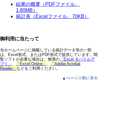
結果の概要（PDFファイル、
1.80MB）
統計表（Excelファイル、70KB）
御利用に当たって
当ホームページに掲載している統計データ等の一部
は、Excel形式、またはPDF形式で提供しています。閲
覧ソフトが必要な場合は、無償の
「Excel モバイルア
プリ」
、
「Excel Online」
、
「Adobe Acrobat
Reader」
などをご利用ください。
▲ページ上部に戻る
と
個人情報保護
|
リンクについて
|
著作権に
り
ついて
|
アクセシビリティ
ネ
鳥取県 総務部 統計課
ッ
住所 〒680-8570
ト
鳥取県鳥取市東町1丁目220
電話
0857-26-7103