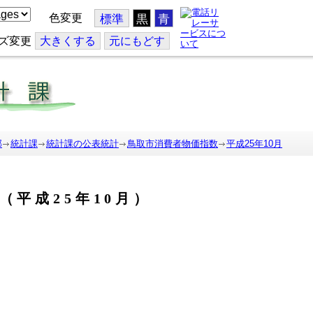
色変更
標準
黒
青
ズ変更
大
きくする
元
にもどす
部
統計課
統計課の公表統計
鳥取市消費者物価指数
平成25年10月
（平成25年10月）