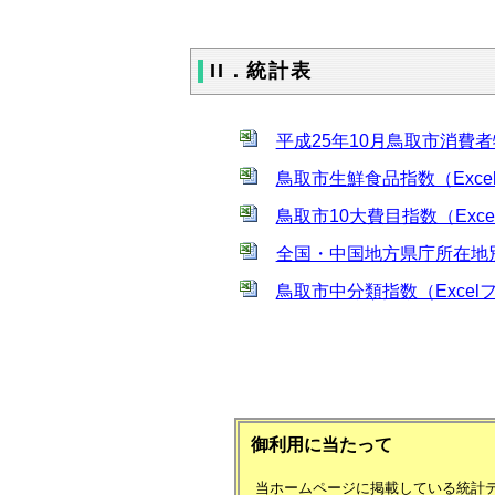
II．統計表
平成25年10月鳥取市消費者
鳥取市生鮮食品指数（Exce
鳥取市10大費目指数（Exce
全国・中国地方県庁所在地別総
鳥取市中分類指数（Excel
御利用に当たって
当ホームページに掲載している統計デ