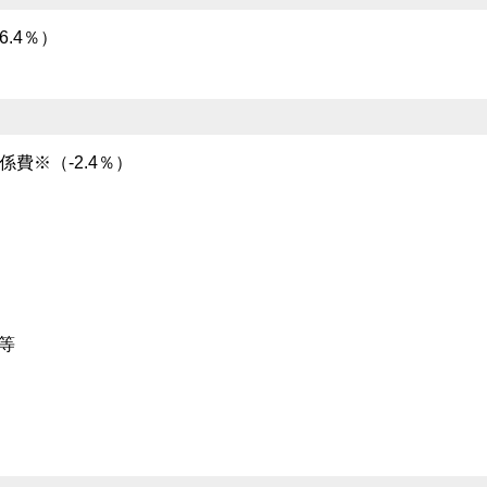
.4％）
費※（-2.4％）
等