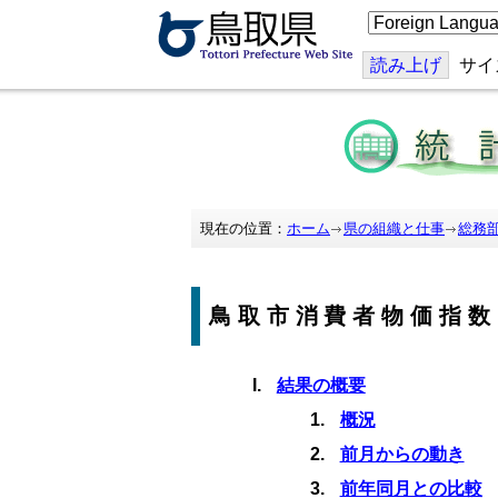
こ
の
ペ
ー
読み上げ
サイ
ジ
を
翻
訳
す
る
現在の位置：
ホーム
県の組織と仕事
総務
鳥取市消費者物価指数
結果の概要
概況
前月からの動き
前年同月との比較