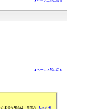
▲ページ上部に戻る
▲ページ上部に戻る
フトが必要な場合は、無償の
「Excel モ