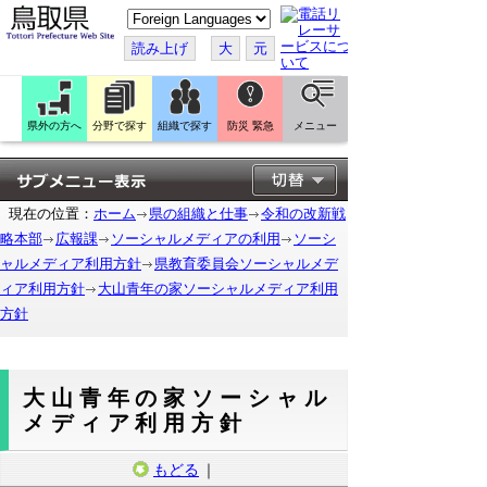
こ
の
ペ
読み上げ
大
元
ー
ジ
を
翻
訳
県外の方へ
分野で探す
組織で探す
防災 緊急
メニュー
す
る
現在の位置：
ホーム
県の組織と仕事
令和の改新戦
略本部
広報課
ソーシャルメディアの利用
ソーシ
ャルメディア利用方針
県教育委員会ソーシャルメデ
ィア利用方針
大山青年の家ソーシャルメディア利用
方針
大山青年の家ソーシャル
メディア利用方針
もどる
｜