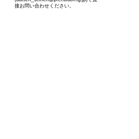
接お問い合わせください。
大山青年の家HPにもInstagramへのリ
ンクを貼り付けています。
Facebook（フェイスブック）
１ アカウント名
大山青年の家
２ URL
https://www.facebook.com/daisenseinennoie/
３ 情報発信の目的
大山青年の家での主催事業等のイベント情
報・施設情報を登録者に届け、魅力発信・利
用促進を図ります。
４ 情報発信の対象者