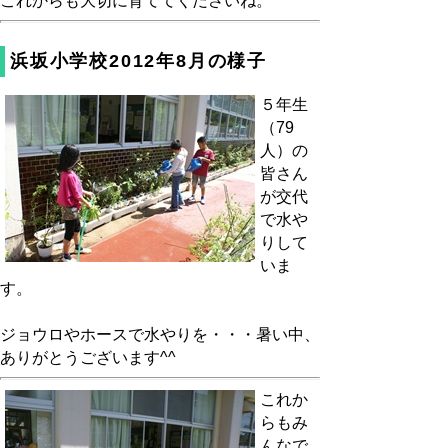
これからも大切に育ててくださいね。
浜坂小学校2012年8月の様子
５年生
（79
人）の
皆さん
が交代
で水や
りして
いま
す。
ジョウロやホースで水やりを・・・暑い中、
ありがとうございます^^
これか
らもみ
んなで