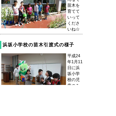
苗木を
育てて
いって
くださ
いね☆
浜坂小学校の苗木引渡式の様子
平成24
年1月11
日に浜
坂小学
校の児
童のみ
なさん
にイロ
ハモミ
ジ、ヤマボウシ、ヤマガキ、アベマキをそれ
ぞれ20本ずつお渡ししました。