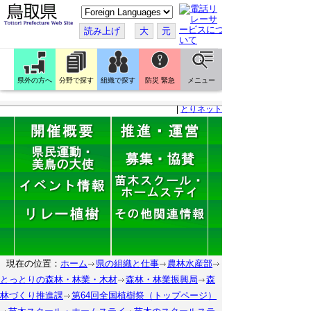
こ
の
ペ
読み上げ
大
元
ー
ジ
を
翻
訳
県外の方へ
分野で探す
組織で探す
防災 緊急
メニュー
す
る
|
とりネット
現在の位置：
ホーム
県の組織と仕事
農林水産部
とっとりの森林・林業・木材
森林・林業振興局
森
林づくり推進課
第64回全国植樹祭（トップページ）