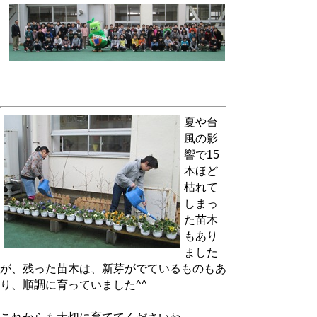
夏や台
風の影
響で15
本ほど
枯れて
しまっ
た苗木
もあり
ました
が、残った苗木は、新芽がでているものもあ
り、順調に育っていました^^