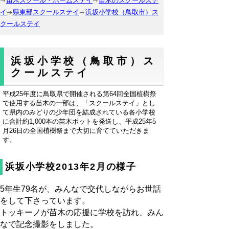
苗木スクール・ホームステイ
苗木のスクールステ
イ
県東部スクールステイ
浜坂小学校（鳥取市）ス
クールステイ
浜坂小学校（鳥取市）ス
クールステイ
平成25年度に鳥取県で開催される第64回全国植樹祭
で使用する苗木の一部は、「スクールステイ」とし
て県内のみどりの少年団を結成されている各小学校
に合計約1,000本の苗木ポットを発送し、平成25年5
月26日の全国植樹祭まで大切に育てていただきま
す。
浜坂小学校2013年2月の様子
5年生79名が、みんなで交代しながらお世話
をして下さっています。
トッキーノが苗木の応援に学校を訪れ、みん
なで記念撮影をしました。