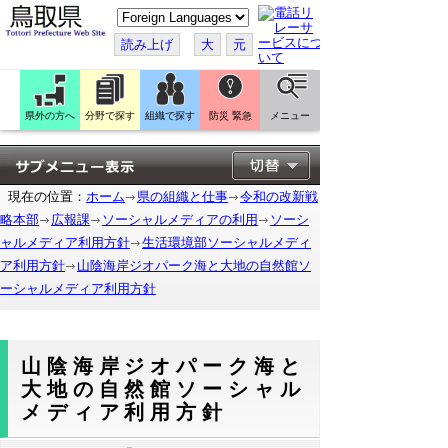
こ
の
ペ
読み上げ
大
元
ー
ジ
を
翻
訳
県外の方へ
分野で探す
組織で探す
防災 緊急
メニュー
す
る
現在の位置：
ホーム
県の組織と仕事
令和の改新戦
略本部
広報課
ソーシャルメディアの利用
ソーシ
ャルメディア利用方針
生活環境部ソーシャルメディ
ア利用方針
山陰海岸ジオパーク海と大地の自然館ソ
ーシャルメディア利用方針
山陰海岸ジオパーク海と
大地の自然館ソーシャル
メディア利用方針