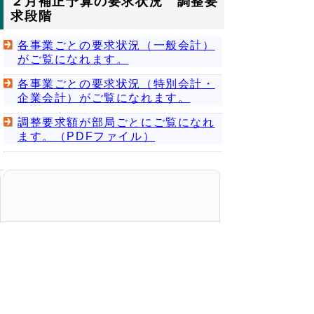
２月補正予算の要求状況 調整要
求段階
各事業ごとの要求状況（一般会計）
がご覧になれます。
各事業ごとの要求状況（特別会計・
企業会計）がご覧になれます。
調整要求額が部局ごとにご覧になれ
ます。（PDFファイル）
▲ページ上部に戻る
と
個人情報保護
|
リンクについて
|
著作権に
り
ついて
|
アクセシビリティ
ネ