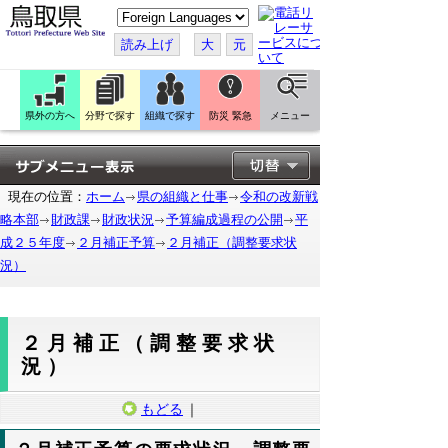
こ
の
ペ
読み上げ
大
元
ー
ジ
を
翻
訳
県外の方へ
分野で探す
組織で探す
防災 緊急
メニュー
す
る
現在の位置：
ホーム
県の組織と仕事
令和の改新戦
略本部
財政課
財政状況
予算編成過程の公開
平
成２５年度
２月補正予算
２月補正（調整要求状
況）
２月補正（調整要求状
況）
もどる
｜