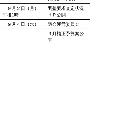
９月２日（月）
調整要求査定状況
午後1時
ＨＰ公開
９月４日（水）
議会運営委員会
９月補正予算案公
表
９月11日（水）
９月定例会開会
※PDFをご覧頂くにはア
ドビリーダーが必要です。
お持ちでないかたは
こちらからダウンロー
ド
してください。