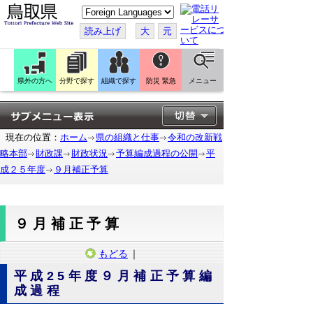
こ
の
ペ
読み上げ
大
元
ー
ジ
を
翻
訳
県外の方へ
分野で探す
組織で探す
防災 緊急
メニュー
す
る
現在の位置：
ホーム
県の組織と仕事
令和の改新戦
略本部
財政課
財政状況
予算編成過程の公開
平
成２５年度
９月補正予算
９月補正予算
もどる
｜
平成25年度９月補正予算編
成過程