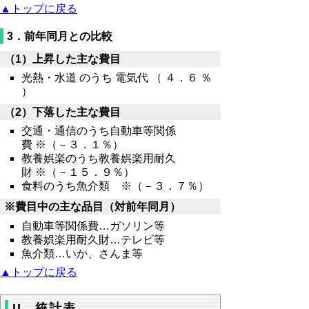
▲トップに戻る
3．前年同月との比較
（1）上昇した主な費目
光熱・水道 のうち 電気代 （ ４．６ ％
）
（2）下落した主な費目
交通・通信のうち自動車等関係
費 ※（－３．１％）
教養娯楽のうち教養娯楽用耐久
財 ※（－１５．９％）
食料のうち魚介類 ※（－３．７％）
※費目中の主な品目（対前年同月）
自動車等関係費…ガソリン等
教養娯楽用耐久財…テレビ等
魚介類…いか、さんま等
▲トップに戻る
II．統計表