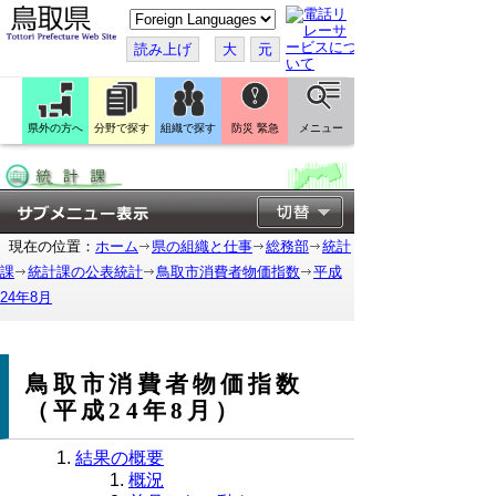
こ
の
ペ
読み上げ
大
元
ー
ジ
を
翻
訳
県外の方へ
分野で探す
組織で探す
防災 緊急
メニュー
す
る
現在の位置：
ホーム
県の組織と仕事
総務部
統計
課
統計課の公表統計
鳥取市消費者物価指数
平成
24年8月
鳥取市消費者物価指数
（平成24年8月）
結果の概要
概況