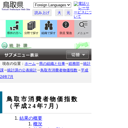
こ
の
ペ
読み上げ
大
元
ー
ジ
を
翻
訳
県外の方へ
分野で探す
組織で探す
防災 緊急
メニュー
す
る
現在の位置：
ホーム
県の組織と仕事
総務部
統計
課
統計課の公表統計
鳥取市消費者物価指数
平成
24年7月
鳥取市消費者物価指数
（平成24年7月）
結果の概要
概況