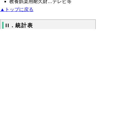
教養娯楽用耐久財…テレビ等
▲トップに戻る
II．統計表
平成24年7月鳥取市消費者物価指数
（Excelファイル、47KB）
鳥取市生鮮食品指数（Excelファイル、
42KB）
鳥取市10大費目指数（Excelファイル、
51KB）
全国・中国地方県庁所在地別総合指数
（Excelファイル、33KB）
鳥取市中分類指数（Excelファイル、
60KB）
▲トップに戻る
御利用に当たって