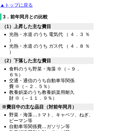
▲トップに戻る
3．前年同月との比較
（1）上昇した主な費目
光熱・水道 のうち 電気代 （ ４．３ ％
）
光熱・水道 のうち ガス代 （ ４．８ ％
）
（2）下落した主な費目
食料のうち野菜・海藻 ※（－９．
６％）
交通・通信のうち自動車等関係
費 ※（－２．５％）
教養娯楽のうち教養娯楽用耐久
財 ※（－１１．９％）
※費目中の主な品目（対前年同月）
野菜・海藻…トマト、キャベツ、ねぎ、
ピーマン等
自動車等関係費…ガソリン等