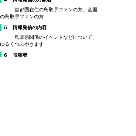
首都圏在住の鳥取県ファンの方、全国
の鳥取県ファンの方
５ 情報発信の内容
鳥取県関係のイベントなどについて、
ゆるくつぶやきます
６ 投稿者
東京本部の職員
７ 対応時間
原則として、平日の午前8時30分から
午後5時15分までとします。
８ 留意事項
twitterでいただいた質問については、な
るべく回答しますが、すべてに回答する
ことはお約束できません。
県政に関する質問・意見については、鳥