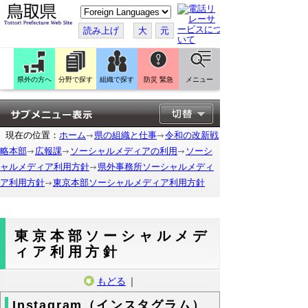
こ
の
ペ
読み上げ
大
元
ー
ジ
を
翻
訳
県外の方へ
分野で探す
組織で探す
防災 緊急
メニュー
す
る
現在の位置：
ホーム
県の組織と仕事
令和の改新戦
略本部
広報課
ソーシャルメディアの利用
ソーシ
ャルメディア利用方針
県外事務所ソーシャルメディ
ア利用方針
東京本部ソーシャルメディア利用方針
東京本部ソーシャルメデ
ィア利用方針
もどる
｜
Instagram（インスタグラム）