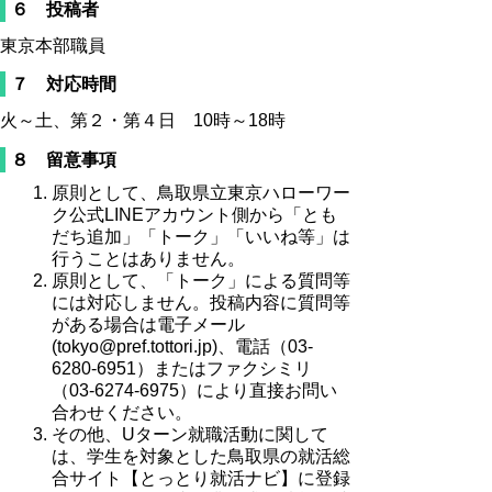
６ 投稿者
東京本部職員
７ 対応時間
火～土、第２・第４日 10時～18時
８ 留意事項
原則として、鳥取県立東京ハローワー
ク公式LINEアカウント側から「とも
だち追加」「トーク」「いいね等」は
行うことはありません。
原則として、「トーク」による質問等
には対応しません。投稿内容に質問等
がある場合は電子メール
(tokyo@pref.tottori.jp)、電話（03-
6280-6951）またはファクシミリ
（03-6274-6975）により直接お問い
合わせください。
その他、Uターン就職活動に関して
は、学生を対象とした鳥取県の就活総
合サイト【とっとり就活ナビ】に登録