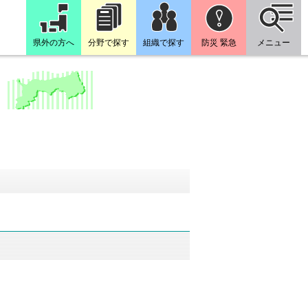
県外の方へ
分野で探す
組織で探す
防災 緊急
メニュー
。