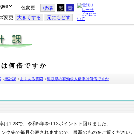
色変更
標準
黒
青
ズ変更
大
きくする
元
にもどす
率は何倍ですか
部
統計課
よくある質問
鳥取県の有効求人倍率は何倍ですか
率は
1.28
で、令和
5
年を
0.13
ポイント下回りました。
リンク先で毎月公表されますので、最新のものをご覧ください