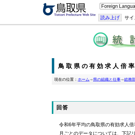
こ
の
ペ
ー
読み上げ
サイ
ジ
を
翻
訳
す
る
鳥取県の有効求人倍
現在の位置：
ホーム
県の組織と仕事
総務
回答
令和
6
年平均の鳥取県の有効求人倍
月ごとのデータについては、下記