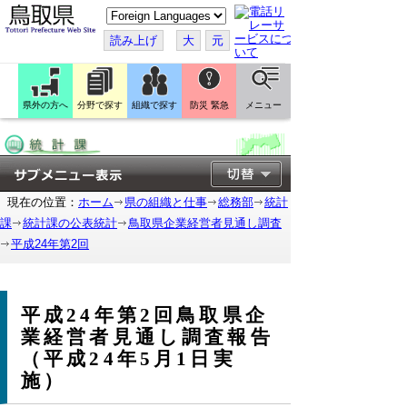
こ
の
ペ
読み上げ
大
元
ー
ジ
を
翻
訳
県外の方へ
分野で探す
組織で探す
防災 緊急
メニュー
す
る
現在の位置：
ホーム
県の組織と仕事
総務部
統計
課
統計課の公表統計
鳥取県企業経営者見通し調査
平成24年第2回
平成24年第2回鳥取県企
業経営者見通し調査報告
（平成24年5月1日実
施）