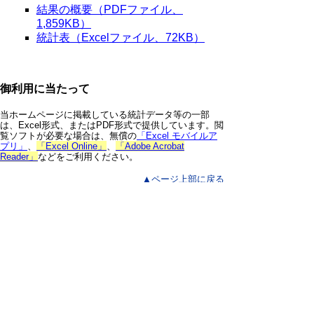
結果の概要（PDFファイル、
1,859KB）
統計表（Excelファイル、72KB）
御利用に当たって
当ホームページに掲載している統計データ等の一部
は、Excel形式、またはPDF形式で提供しています。閲
覧ソフトが必要な場合は、無償の
「Excel モバイルア
プリ」
、
「Excel Online」
、
「Adobe Acrobat
Reader」
などをご利用ください。
▲ページ上部に戻る
と
個人情報保護
|
リンクについて
|
著作権に
り
ついて
|
アクセシビリティ
ネ
鳥取県 総務部 統計課
ッ
住所 〒680-8570
ト
鳥取県鳥取市東町1丁目220
電話
0857-26-7103